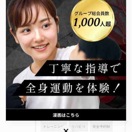
2026/03/27
太田市でダイエット
2025/11/10
太田市で"楽しくやせたい"理由
タグ
Tags
太田市
ジム
栄養指導
少人数
漫画はこちら
トレーニング
リハビリ
完全予約制
漫画はこちら