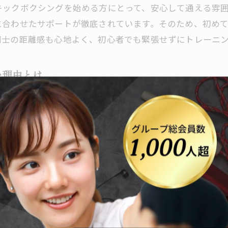
ックボクシングを始める方にとって、安心して通える雰囲
キックボクシング初心者におすすめなグレイスファイト
に合わせたサポートが徹底されています。そのため、初め
グレイスファイトクラブの魅力を体感する第一歩
同士の距離感も心地よく、初心者でも緊張せずにトレーニ
馬県太田市で見つかる理想のジムライフ
グレイスファイトクラブで叶える充実のジムライフ
い理由とは
群馬県太田市で理想のキックボクシングジムを探すポイ
理由は、わかりやすい指導と段階的なトレーニングにあり
通いやすさが魅力のグレイスファイトクラブの特徴
えるので、運動経験がない方でも安心です。例えば、トレ
グレイスファイトクラブが提供する快適なジム環境
がら確実に技術を身につけていけるため、達成感を感じや
太田市でグレイスファイトクラブが人気な理由
供の成長を支えるキックボクシング環境とは
クラブ体験記
グレイスファイトクラブで子供が安心して学べる理由
ナーによるきめ細やかな指導が印象的です。たとえば、ミ
子供の成長を見守るグレイスファイトクラブの環境
後にはフィードバックの時間を設け、次回に向けた課題も
キックボクシングで身につく子供の自信と体力
に上達を実感できるのが特徴です。
子供に最適なグレイスファイトクラブの指導体制