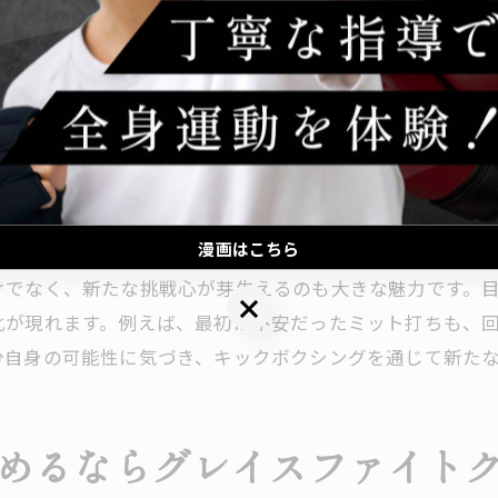
グレイスファイトクラブで育つ子供のチャレンジ精神
ブの魅力
ーソナルトレーニングで変わる毎日を実感
験談では、「毎回新しい発見がある」「できなかった動き
グレイスファイトクラブのパーソナルトレーニングの魅
り、質問もしやすく、仲間と一緒に成長できる環境が整って
パーソナルトレーニングで実感する体と心の変化
生活の一部として楽しむ理由となっています。
丁寧な指導がもたらすグレイスファイトクラブの成果
グレイスファイトクラブで叶える理想のボディメイク
たな挑戦心
漫画はこちら
一人ひとりに寄り添うトレーニングが好評な理由
けでなく、新たな挑戦心が芽生えるのも大きな魅力です。
漫画はこちら
性にもおすすめしたいグレイスファイトクラブの魅力
化が現れます。例えば、最初は不安だったミット打ちも、
女性目線で見るグレイスファイトクラブの安心ポイント
分自身の可能性に気づき、キックボクシングを通じて新た
グレイスファイトクラブが女性に人気の理由
女性も始めやすいグレイスファイトクラブの環境
めるならグレイスファイト
グレイスファイトクラブで叶える美と健康の両立