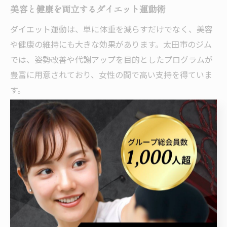
美容と健康を両立するダイエット運動術
ダイエット運動は、単に体重を減らすだけでなく、美容
や健康の維持にも大きな効果があります。太田市のジム
では、姿勢改善や代謝アップを目的としたプログラムが
豊富に用意されており、女性の間で高い支持を得ていま
す。
例えば、全身をバランスよく使うトレーニングや、肩こ
り・腰痛の予防にも役立つストレッチなど、日常生活の
質向上をめざした運動法が取り入れられています。これ
により、体型維持と同時に美肌効果や疲れにくい身体づ
くりも期待できます。
注意点としては、過度な運動や極端な食事制限は健康を
損なうリスクがあるため、トレーナーの指導のもとでバ
ランスよく取り組むことが大切です。美容と健康を両立