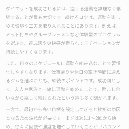
健康的な体作りなら運動とダイエットの両立が
ダイエットを成功させるには、痩せる運動を無理なく継
鍵
続することが最も大切です。続けるコツは、運動を楽し
運動とダイエット両立の重要性を解説
める環境や工夫を取り入れることにあります。例えば、
健康維持に有効なダイエット運動法
ミット打ちやグループレッスンなど体験型のプログラム
効果的な体作りは運動ダイエットから
を選ぶと、達成感や爽快感が得られてモチベーションが
太田市で実践する健康的な痩せる運動
持続しやすくなります。
体力向上に役立つダイエット習慣とは
また、日々のスケジュールに運動を組み込むことで習慣
化しやすくなります。仕事帰りや休日の空き時間に通え
るジムを選ぶことも、継続のポイントです。成功例とし
て、友人や家族と一緒に運動を始めたことで、励まし合
いながら楽しく続けられたという声も多く聞かれます。
一方で、最初から高い目標を設定しすぎると挫折の原因
となるため注意が必要です。まずは週に1～2回から始
め、徐々に回数や強度を増やしていくことがリバウンド