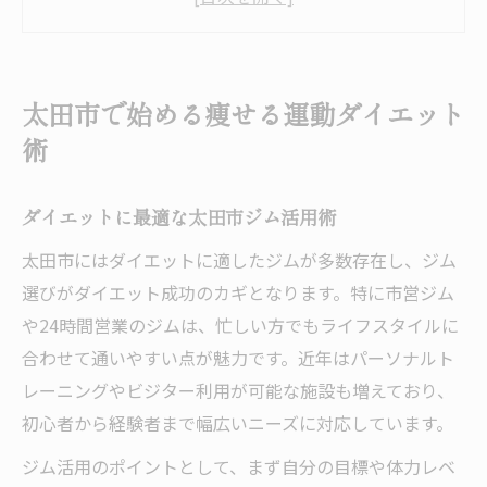
ダイエット効果を高める運動メニュー選び
仕事帰りにも通いやすいダイエットジム
女性におすすめのダイエット運動法紹介
太田市で始める痩せる運動ダイエット
女性向けダイエット運動の選び方ポイント
術
太田市ジムで安心して取り組む痩せる運動
ダイエット初心者に優しい運動法の特徴
ダイエットに最適な太田市ジム活用術
美容と健康を両立するダイエット運動術
太田市にはダイエットに適したジムが多数存在し、ジム
女性に人気のダイエット運動プランとは
選びがダイエット成功のカギとなります。特に市営ジム
ジム利用で続けやすい痩せるダイエット習慣
や24時間営業のジムは、忙しい方でもライフスタイルに
ダイエット継続のためのジム活用ポイント
合わせて通いやすい点が魅力です。近年はパーソナルト
レーニングやビジター利用が可能な施設も増えており、
太田市ジムでの効果的な運動ダイエット
初心者から経験者まで幅広いニーズに対応しています。
24時間ジムで無理なく痩せる習慣作り
ジム活用のポイントとして、まず自分の目標や体力レベ
ダイエット成功へ導くジム選びのコツ