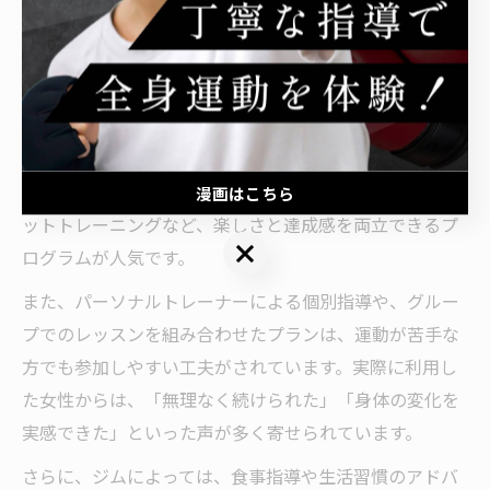
するためには、無理なく続けられる運動習慣を身につけ
ましょう。
女性に人気のダイエット運動プランとは
太田市では、女性から支持されるダイエット運動プラン
が数多く展開されています。特に、ミット打ちやサーキ
漫画はこちら
ットトレーニングなど、楽しさと達成感を両立できるプ
漫画はこちら
ログラムが人気です。
また、パーソナルトレーナーによる個別指導や、グルー
プでのレッスンを組み合わせたプランは、運動が苦手な
方でも参加しやすい工夫がされています。実際に利用し
た女性からは、「無理なく続けられた」「身体の変化を
実感できた」といった声が多く寄せられています。
さらに、ジムによっては、食事指導や生活習慣のアドバ