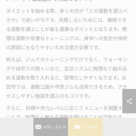
ダイエットを始める際、多くの方が「どの運動を選ぶべ
きか」で迷いがちです。失敗しないためには、継続でき
る運動を選ぶことが最も重要なポイントとなります。無
理な運動や急激なトレーニングは、身体への負担や挫折
の原因にもなりやすいため注意が必要です。
例えば、ジムでのトレーニングだけでなく、ウォーキン
グや自宅での筋トレなど、生活リズムに無理なく組み込
める運動を取り入れると、習慣化しやすくなります。太
田市では、運動公園や市営ジムも活用できるため、アク
セスしやすい施設を選ぶのもコツです。
さらに、目標や体力レベルに応じてメニューを調整する
ことで、無理なく痩せる運動を続けることが可能です。
失敗しないためには、プロのトレーナーやジムスタッフ
お問い合わせ
ご予約
に相談し、自分に合ったプランを作成してもらうことも