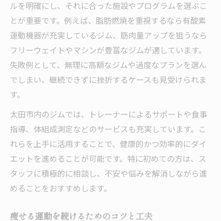
ルを明確にし、それに合った施設やプログラムを選ぶこ
ジムビジター利用で始める痩せる運動
とが重要です。例えば、脂肪燃焼を重視するなら有酸素
新しい生活で無理なく痩せる運動を取り入れる
運動機器が充実しているジム、筋肉量アップを狙うなら
ダイエットを生活に自然に取り入れる秘訣
フリーウェイトやマシンが豊富なジムが適しています。
無理なく続く運動ダイエットの工夫とは
失敗例として、無理に高額なジムや過度なプランを選ん
忙しい女性でも実践できる痩せる運動法
でしまい、継続できずに挫折するケースも見受けられま
新しい環境で始めるダイエット運動習慣
す。
太田市で手軽に始めるダイエット法紹介
太田市内のジムでは、トレーナーによるサポートや食事
太田市ダイエット運動選びのポイントを解説
指導、体組成測定などのサービスも充実しています。こ
ダイエット運動選びで失敗しないコツ
れらを上手に活用することで、健康的かつ効率的にダイ
エットを進めることが可能です。特に初めての方は、ス
太田市で人気のダイエット運動の特徴
タッフに積極的に相談し、不安や悩みを解消しながら進
自身に合った痩せる運動の見極め方
めることをおすすめします。
運動公園やジムを活用したダイエット方法
おすすめダイエット運動の比較ポイント
痩せる運動を続けるためのコツと工夫