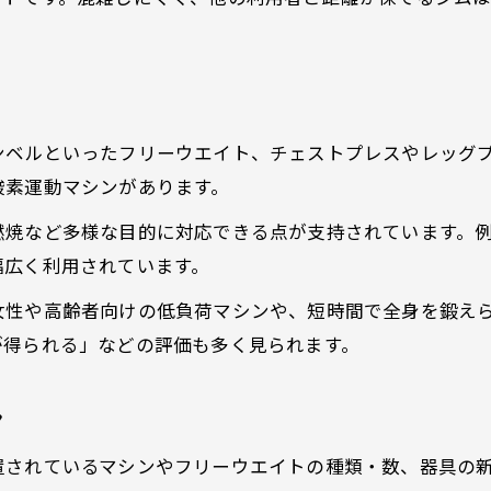
ジム初心者向けの安全な器具活用法
健康維持に役立つジム器具の特徴とは
ジム器具で健康維持が期待できる理由
ンベルといったフリーウエイト、チェストプレスやレッグ
ジムで選びたい健康志向の器具特集
酸素運動マシンがあります。
ジム器具の機能と健康維持の関係性
ジムで無理なく続けられる器具の選び方
燃焼など多様な目的に対応できる点が支持されています。
幅広く利用されています。
ジムで健康をサポートする器具選定術
漫画はこちら
漫画はこちら
目的別に選ぶジム器具のポイント解説
女性や高齢者向けの低負荷マシンや、短時間で全身を鍛え
が得られる」などの評価も多く見られます。
ジムの目的別おすすめ器具徹底解説
ジムで目的達成につながる器具の選択法
ツ
ジム器具を筋力アップやダイエット別に紹介
ジム選びで目的に合う器具を見極める方法
置されているマシンやフリーウエイトの種類・数、器具の