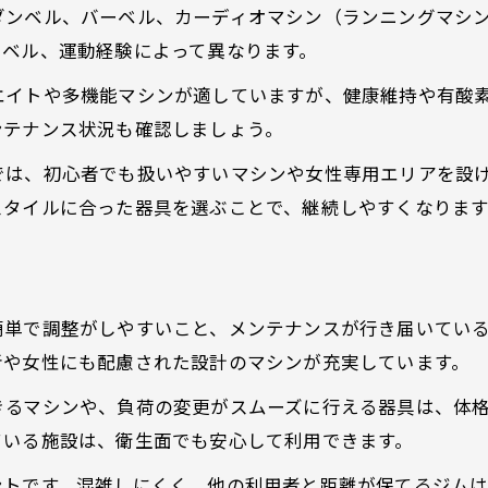
ダンベル、バーベル、カーディオマシン（ランニングマシ
ジムの器具を目的別に使い分ける方法
レベル、運動経験によって異なります。
ジムで体力アップに役立つ器具の特徴
エイトや多機能マシンが適していますが、健康維持や有酸
吾妻郡長野原町で快適なジム利用体験を
ンテナンス状況も確認しましょう。
ジムの器具充実度が快適さを左右する理由
では、初心者でも扱いやすいマシンや女性専用エリアを設
ジムでの利用体験を高める器具の選び方
スタイルに合った器具を選ぶことで、継続しやすくなります
ジム設備の使いやすさをチェックしよう
ジムの器具メンテナンスと清潔感の重要性
ジム初心者も安心できる設備のポイント
簡単で調整がしやすいこと、メンテナンスが行き届いてい
初心者に優しいジムの器具活用術
者や女性にも配慮された設計のマシンが充実しています。
ジム初心者が安心して使える器具紹介
きるマシンや、負荷の変更がスムーズに行える器具は、体
ジムのサポート体制と器具利用のコツ
ている施設は、衛生面でも安心して利用できます。
ジム器具の使い方を学ぶポイントまとめ
ントです。混雑しにくく、他の利用者と距離が保てるジム
ジムで失敗しない器具選びの基本知識