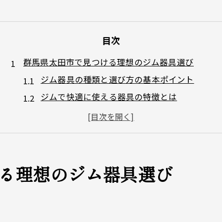
目次
群馬県太田市で見つける理想のジム器具選び
ジム器具の種類と選び方の基本ポイント
ジムで快適に使える器具の特徴とは
ジム利用者に人気の器具を徹底解説
ジム選びで器具の充実度を見極めるコツ
ジムで初心者も安心な器具の選択法
トレーニング効率を高める器具の選び方
る理想のジム器具選び
ジム器具で効率良く鍛えるポイント徹底解説
ジムで成果を出す器具の選択基準と活用法
ト
ジム初心者が迷わない器具の選び方とは