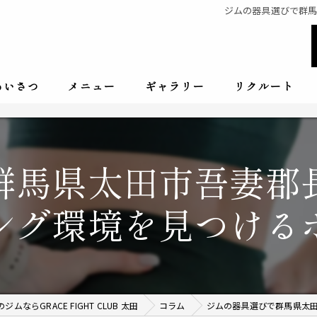
ジムの器具選びで群
あいさつ
メニュー
ギャラリー
リクルート
群馬県太田市吾妻郡
ング環境を見つける
ムならGRACE FIGHT CLUB 太田
コラム
ジムの器具選びで群馬県太