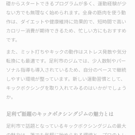
礎からスタートできるプログラムが多く、運動経験が少
ダイエット目的でキックボクシングを選ぶ
ない方でも無理なく始められます。全身の筋肉を使う動
ポイント
作は、ダイエットや健康維持に効果的で、短時間で高い
キックボクシングで無理なく続けるダイエ
カロリー消費が期待できるため、忙しい方にもおすすめ
ット法
です。
初心者女性が安心して続ける通い方ガイド
また、ミット打ちやキックの動作はストレス発散や気分
キックボクシング初心者でも安心のサポー
転換にも最適です。足利市のジムでは、少人数制やパー
ト体制
ソナル指導も導入されているため、自分のペースで継続
女性向けキックボクシングジムの選び方
しやすい環境が整っています。新しい運動習慣として、
足利市で始めやすいキックボクシング通い
キックボクシングを取り入れてみるのはいかがでしょう
のポイント
か。
続けやすいキックボクシングジムの雰囲気
と工夫
足利で話題のキックボクシングジムの魅力とは
女性が安心して通うためのキックボクシン
足利市で話題となっているキックボクシングジムの最大
グ体験談
の魅力は、誰でも気軽に始められる環境と、プロのトレ