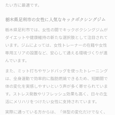
たい方に最適です。
忙しい女性でも続けやすいキックボクシン
グ習慣
栃木県足利市の女性に人気なキックボクシングジム
足利市で人気の通い方を実践する秘訣
栃木県足利市では、女性の間でキックボクシングジムが
キックボクシングを週何回通えば効果的か
ダイエットや健康維持の新たな選択肢として注目されて
徹底解説
います。ジムによっては、女性トレーナーの在籍や女性
無理なく継続できるキックボクシングのポ
専用エリアの設置など、安心して通える環境づくりが進
イント
んでいます。
また、ミット打ちやサンドバッグを使ったトレーニング
は、全身運動で効率的に脂肪燃焼できるため、短期間で
体の変化を実感しやすいという声が多く寄せられていま
す。ストレス発散やリフレッシュ効果も高く、日々の生
活にメリハリをつけたい女性に支持されています。
実際に通っている方からは、「体型の変化だけでなく、