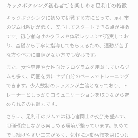
キックボクシング初心者でも楽しめる足利市の特徴
キックボクシングとジムのダイエット効果
を比較
キックボクシングに初めて挑戦する方にとって、足利市
ジムとキックボクシングの消費カロリーの
のジムは敷居が低く、安心してスタートできる点が特徴
違い
です。初心者向けのクラスや体験レッスンが充実してお
り、基礎から丁寧に指導してもらえるため、運動が苦手
女性に合う痩せ方はキックボクシングが有
な方や体力に自信がない方でも安心です。
利？
キックボクシングならではのボディメイク
また、女性専用や女性向けプログラムを用意しているジ
の特徴
ムも多く、周囲を気にせず自分のペースでトレーニング
できます。少人数制のレッスンが主流となっており、ト
ジム派とキックボクシング派の口コミをチ
レーナーとしっかりコミュニケーションを取りながら進
ェック
められるのも魅力です。
効率的な通い方を知れば無理なく続けられる理
由
さらに、足利市のジムでは初心者同士の交流も盛んで、
キックボクシングで効率よく痩せる通い方
切磋琢磨しながら楽しめる環境が整っています。初めて
の工夫
でも続けやすい工夫が多く、気軽に運動習慣を身につけ