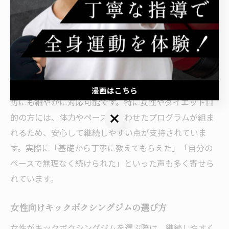
力レベルを丁寧にヒアリングし、無理なく続けられるメ
ニューを提案しています。初心者向けの基礎トレーニン
グからスタートし、徐々に技術や体力を高めていく流れ
が一般的です。
また、トレーナーによるマンツーマンや少人数制の指導
が主流となっているため、フォームのチェックや怪我予
漫画はこちら
防にも細やかに対応可能です。特に女性やダイエット目
漫画はこちら
的の方には、体力やペースに合わせたプログラムが組ま
れるため、安心して継続しやすい点が支持されていま
す。実際に「基礎から丁寧に教えてもらえた」「自分の
ペースで無理なく続けられた」といった声も多く寄せら
れています。
女性向けキックボクシングジムの選び方
女性がキックボクシングジムを選ぶ際は、継続しやすく