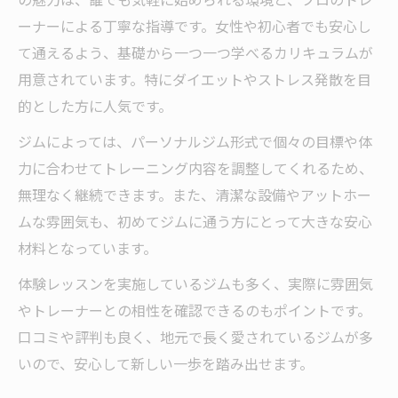
自分らしく始める足利のキックボクシング体験
ーナーによる丁寧な指導です。女性や初心者でも安心し
記
て通えるよう、基礎から一つ一つ学べるカリキュラムが
キックボクシング初体験で感じた変化と楽
用意されています。特にダイエットやストレス発散を目
しさ
的とした方に人気です。
足利市でキックボクシングを選んだ理由と
ジムによっては、パーソナルジム形式で個々の目標や体
背景
力に合わせてトレーニング内容を調整してくれるため、
女性目線で語るキックボクシングジム体験
無理なく継続できます。また、清潔な設備やアットホー
談
ムな雰囲気も、初めてジムに通う方にとって大きな安心
自分のペースで無理なく学べるキックボク
材料となっています。
シング
体験レッスンを実施しているジムも多く、実際に雰囲気
キックボクシング体験がもたらす日常の充
やトレーナーとの相性を確認できるのもポイントです。
実感
口コミや評判も良く、地元で長く愛されているジムが多
ジム通いとキックボクシングならどちらが痩せ
いので、安心して新しい一歩を踏み出せます。
る？