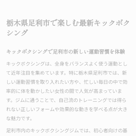
キックボクシング初心者でも楽しめる足利
市の特徴
栃木県足利市で楽しむ最新キックボク
栃木県足利市の女性に人気なキックボクシ
シング
ングジム
地元でキックボクシングを始めるメリット
キックボクシングで足利市の新しい運動習慣を体験
と効果
キックボクシングは、全身をバランスよく使う運動とし
ダイエットに効くキックボクシングの魅力徹底
て近年注目を集めています。特に栃木県足利市では、新
解説
しい運動習慣を取り入れたい方や、忙しい毎日の中で効
キックボクシングがダイエットに効果的な
率的に体を動かしたい女性の間で人気が高まっていま
理由
す。ジムに通うことで、自己流のトレーニングでは得ら
脂肪燃焼を促すキックボクシングの運動効
れない正しいフォームや効果的な動きを学べる点が大き
果
な魅力です。
女性にうれしいキックボクシングのボディ
足利市内のキックボクシングジムでは、初心者向けの基
メイク効果