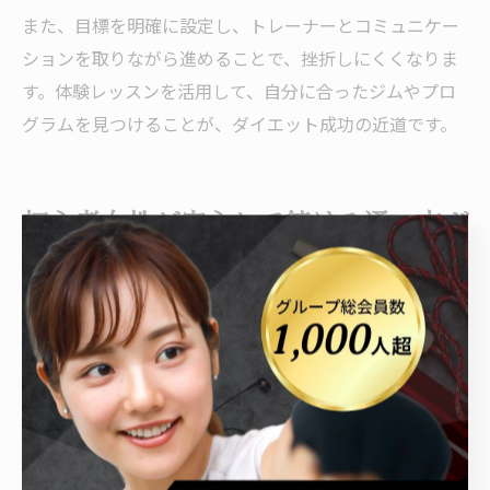
また、目標を明確に設定し、トレーナーとコミュニケー
ションを取りながら進めることで、挫折しにくくなりま
す。体験レッスンを活用して、自分に合ったジムやプロ
グラムを見つけることが、ダイエット成功の近道です。
初心者女性が安心して続ける通い方ガ
イド
キックボクシング初心者でも安心のサポート体制
キックボクシングジムに初めて通う方や運動経験が少な
い方でも、足利市のジムでは安心して始められるサポー
ト体制が整っています。多くのジムでは、初回カウンセ
リングや体験レッスンを通じて、一人ひとりの目的や体