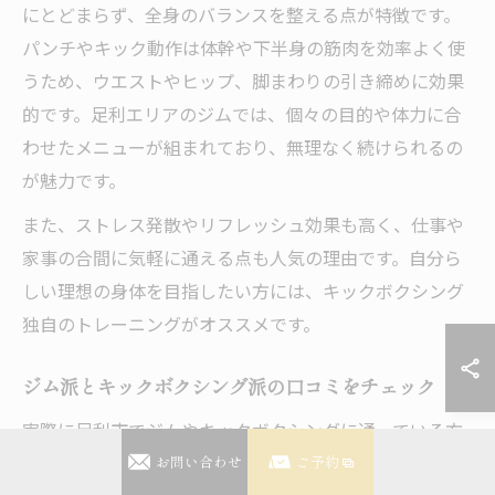
にとどまらず、全身のバランスを整える点が特徴です。
パンチやキック動作は体幹や下半身の筋肉を効率よく使
うため、ウエストやヒップ、脚まわりの引き締めに効果
的です。足利エリアのジムでは、個々の目的や体力に合
わせたメニューが組まれており、無理なく続けられるの
が魅力です。
また、ストレス発散やリフレッシュ効果も高く、仕事や
家事の合間に気軽に通える点も人気の理由です。自分ら
しい理想の身体を目指したい方には、キックボクシング
独自のトレーニングがオススメです。
ジム派とキックボクシング派の口コミをチェック
実際に足利市でジムやキックボクシングに通っている方
の口コミを見てみると、それぞれのメリットが浮き彫り
お問い合わせ
ご予約