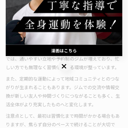
生活に溶け込むジム習慣がもたらす変化
ジム習慣が生活にしっかり溶け込むと、日常のさまざま
な場面で前向きな変化が現れます。例えば、朝の目覚め
が良くなったり、仕事や家事の効率が上がったりと、身
体だけでなく心の健康にも良い影響を与えます。太田市
漫画はこちら
では、通いやすい立地や予約制のジムが増えており、忙
漫画はこちら
しい方でも無理なく習慣化できる環境が整っています。
また、定期的な運動によって地域コミュニティとのつな
がりが生まれることもあります。ジムでの交流や情報交
換が新しい友人や仲間づくりにつながることも多く、生
活全体がより充実したものへと変化します。
注意点として、最初は習慣化まで時間がかかる場合もあ
りますが、焦らず自分のペースで続けることが大切で