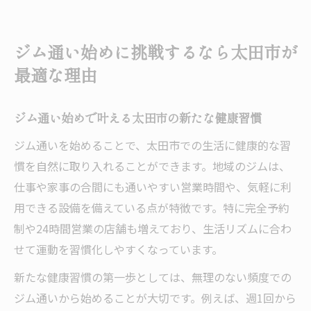
ジム通いが太田市で続きやすい理由を解説
自分に合うジム選びで始める健康生活の一
ジム通い始めに挑戦するなら太田市が
歩
最適な理由
太田市ジム利用が日常に溶け込むポイント
日常に取り入れるジム習慣で健康づくりを実感
ジム通い始めで叶える太田市の新たな健康習慣
ジム習慣化で感じる日々の体調変化と成果
ジム通いを始めることで、太田市での生活に健康的な習
ジム通いが日常生活に与えるポジティブな
慣を自然に取り入れることができます。地域のジムは、
影響
仕事や家事の合間にも通いやすい営業時間や、気軽に利
太田市のジムで自然に続く健康習慣の秘訣
用できる設備を備えている点が特徴です。特に完全予約
ジム利用で健康づくりを実感するコツ
制や24時間営業の店舗も増えており、生活リズムに合わ
生活に溶け込むジム習慣がもたらす変化
せて運動を習慣化しやすくなっています。
初心者が続けやすいジム選びの秘訣を解説
新たな健康習慣の第一歩としては、無理のない頻度での
初心者でも安心なジム選びのポイントを紹
ジム通いから始めることが大切です。例えば、週1回から