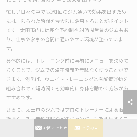
忙しい日々の中でも週1回のジム通いで効果を出すため
には、限られた時間を最大限に活用することがポイント
です。太田市内には完全予約制や24時間営業のジムもあ
り、仕事や家事の合間に通いやすい環境が整っていま
す。
具体的には、トレーニング前に事前にメニューを決めて
おくことで、ジムでの滞在時間を無駄なく使うことがで
きます。例えば、ウエイトトレーニングと有酸素運動を
組み合わせて短時間でも効率的に身体を動かす方法がお
すすめです。
さらに、太田市のジムではプロのトレーナーによる個別
指導や、初回無料体験などのキャンペーンを利用するこ
とで、自分に合った運動方法を見つけやすくなります。
お問い合わせ
ご予約