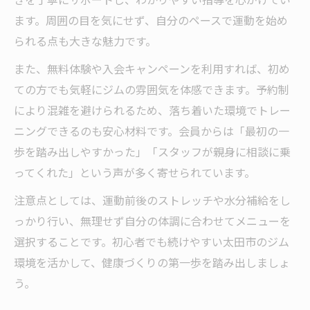
週1回でも効果が出るジム活用のポイント
ます。周囲の目を気にせず、自分のペースで運動を始め
週1回ジム通いでも成果を感じる方法とは
られる点も大きな魅力です。
忙しくても週1回のジムで効果を出すコツ
また、無料体験や入会キャンペーンを利用すれば、初め
ジムの使い方次第で週1回でも変われる理由
ての方でも気軽にジムの雰囲気を体感できます。予約制
ジム通い週1回でダイエット効果を目指すコ
により混雑を避けられるため、落ち着いた環境でトレー
ツ
ニングできるのも安心材料です。会員からは「最初の一
無理なく続く週1ジム活用法を伝授
歩を踏み出しやすかった」「スタッフが親身に相談に乗
ってくれた」という声が多く寄せられています。
モチベーション維持に役立つ運動習慣の作り方
ジム通いを続けるモチベーション維持の方
注意点としては、運動前後のストレッチや水分補給をし
法
っかり行い、無理せず自分の体調に合わせてメニューを
運動習慣を作るためのジム活用アイデア
選択することです。初心者でも続けやすい太田市のジム
環境を活かして、健康づくりの第一歩を踏み出しましょ
ジム習慣化で挫折しないためのコツを解説
う。
ジム通いのモチベ維持に役立つ習慣とは