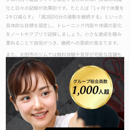
化と日々の記録が効果的です。たとえば「1ヶ月で体重を
2キロ減らす」「週2回30分の運動を継続する」といった
具体的な目標を設定し、トレーニング内容や体調の変化
をノートやアプリで記録しましょう。小さな達成を積み
重ねることで自信がつき、継続への意欲が高まります。
また、太田市のジムでは無料体験や見学が可能な店舗も
多く、初めての方でも安心してスタートできます。専門
トレーナーによる個別指導やグループプログラムを活用
することで、自分に合った運動方法が見つかりやすくな
ります。
注意点として、モチベーションが下がる時期には無理を
せず、気軽にスタッフに相談することも大切です。自分
の体調や目標に合わせて柔軟にプランを調整し、楽しく
健康づくりを続けていきましょう。