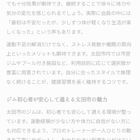
介
でも十分効果が期待でき、継続することで徐々に体力や
ジム選びで重視したい使いやすさと通いや
気分の変化を感じられるでしょう。実際に会員の中には
すさ
「最初は不安だったが、少しずつ体が軽くなり生活が楽
太田市でジム初心者に最適な施設の選び方
しくなった」という声もあります。
長く続けられるジムの特徴と選ぶコツ
運動不足の解消だけでなく、ストレス発散や睡眠の質向
ジム体験を活かした後悔しない選び方
上といったメリットも期待できます。太田市内では市営
仕事後も通いやすいジム活用法まとめ
ジムやプール付き施設など、利用目的に応じて選択肢が
豊富に用意されています。自分に合ったスタイルで無理
仕事帰りでも無理なく通えるジムの活用術
なく続けることが、健康習慣を長く維持するコツです。
ジム通いを続けるためのスケジュール管理
法
ジム初心者が安心して通える太田市の魅力
24時間ジムを活かした仕事後の運動習慣
太田市のジムは、初心者でも安心して通える環境が整っ
ジム通いを仕事と両立させるためのポイン
ています。運動経験が少ない方や体力に自信がない方に
ト
も対応できるよう、プロのトレーナーが一人ひとりの動
ジム活用法で忙しい日々も健康維持を実現
きを丁寧にサポートし、わかりやすい指導を心がけてい