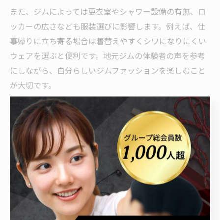
また、ジムによっては更衣室やシャワー設備の有無、ロ
ッカーの広さなども服装選びに影響します。例えば、仕
事帰りに立ち寄る場合は着替えやすくシワになりにくい
ウェアを選ぶと便利です。地元ジムの体験者の声を参考
にしながら、自分らしいジムファッションを楽しむこと
が大切です。
初心者が安心できるジム通いの服装提
案
ジム初心者でも安心できる服装の選び方
ジムでの服装選びは、初心者にとって大きな悩みの一つ
です。特に群馬県太田市や富岡市のジムでは、動きやす