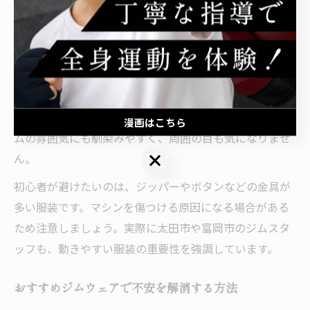
さと清潔感がポイントになります。最初に意識したいの
は、吸汗速乾性の高い素材を選ぶことです。これによ
り、トレーニング中も快適に過ごせます。
また、トップスはTシャツやスポーツ用のシャツ、ボト
ムスはハーフパンツや伸縮性のあるロングパンツが人気
です。色合いはシンプルなものを選ぶことで、どんなジ
漫画はこちら
ムの雰囲気にも馴染みやすく、周囲の目も気になりませ
漫画はこちら
ん。
初心者が避けたいのは、ジッパーやボタンなどの金具が
多い服装です。マシンを傷つける原因になる場合がある
ため注意しましょう。実際に太田市や富岡市のジムスタ
ッフも、動きやすい服装の重要性を強調しています。
おすすめジムウェアで不安を解消する方法