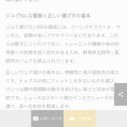
ジムでNGな服装と正しい選び方の基本
ジムで避けたいNGな服装には、ジーンズやスカート、サ
ンダル、装飾の多いアクセサリーなどがあります。これ
らは動きにくいだけでなく、トレーニング機器や他の利
用者への危険を招く恐れがあるため、群馬県太田市・富
岡市のジムでも禁止されています。
正しいウェア選びの基本は、伸縮性と吸汗速乾性の両立
です。トップスは体にフィットしすぎないものを選び、
パンツは膝や股関節の動きを妨げない長さと形状が理想
的です。シューズはスポーツ用のインドアシューズが最
適で、足への負担を軽減します。
実際、太田市のジム利用者からは「初めてのジムでデニ
お問い合わせ
ご予約
ムを着てしまい注意された」という体験談も聞かれま