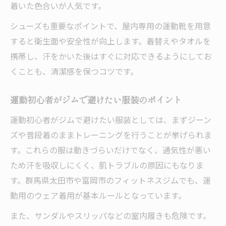
初めてのジム通いに最適な着こなし術
着いた色合いが人気です。
安心して通えるジム服装マナーとポイント
シューズも重要なポイントで、屋内専用の運動靴を用意
ジム入門者向けの失敗しない服装提案
すると衛生面や安全性が向上します。着替えやタオルを
女性目線で考える群馬県のジム利用術
携帯し、汗をかいた後はすぐに対応できるようにしてお
くことも、清潔感を保つコツです。
女性がジムで快適に運動する服選びの秘訣
プライバシー重視のジム利用時の服装工夫
運動初心者がジムで避けたい服装のポイント
群馬県ジムで女性に人気の着こなしポイン
運動初心者がジムで避けたい服装としては、まずジーン
ト
ズや普段着のままトレーニングを行うことが挙げられま
女性専用エリア活用とジム服装のポイント
す。これらの服は動きづらいだけでなく、通気性が悪い
安心感が高まる女性のためのジム服選び
ため汗を吸収しにくく、肌トラブルの原因にもなりま
服装マナーを守って楽しく通うためのポイント
す。群馬県太田市や富岡市のフィットネスジムでも、運
ジムで守りたい服装マナーと注意点
動用のウェア着用が基本ルールとなっています。
他の利用者に配慮したジムの着こなし術
また、サンダルやスリッパなどの室内履きも危険です。
ジムでNGな服装と正しい選び方の基本