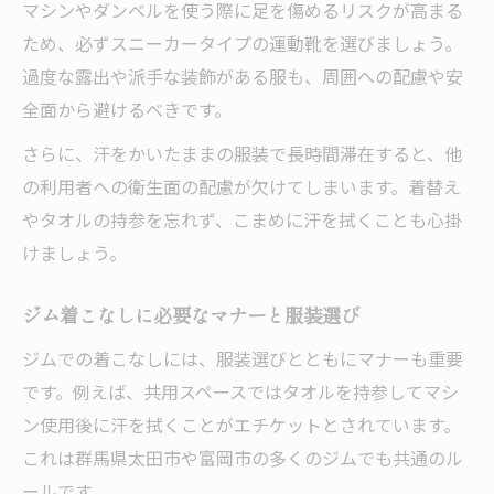
マシンやダンベルを使う際に足を傷めるリスクが高まる
気持ち良く運動するための服装ルール解説
ため、必ずスニーカータイプの運動靴を選びましょう。
施設利用時に求められる服装マナーとは
過度な露出や派手な装飾がある服も、周囲への配慮や安
全面から避けるべきです。
富岡市で見つけた快適なジムウェア選びのコツ
富岡市で人気のジムウェア特徴と選び方
さらに、汗をかいたままの服装で長時間滞在すると、他
快適性重視のジムウェア選び実践ポイント
の利用者への衛生面の配慮が欠けてしまいます。着替え
やタオルの持参を忘れず、こまめに汗を拭くことも心掛
富岡市ジム通いで実感した服装の大切さ
けましょう。
ジムウェア選びで外せない着心地と動きや
すさ
ジム着こなしに必要なマナーと服装選び
ジム利用者がすすめるウェア選びのコツ
ジムでの着こなしには、服装選びとともにマナーも重要
です。例えば、共用スペースではタオルを持参してマシ
ン使用後に汗を拭くことがエチケットとされています。
これは群馬県太田市や富岡市の多くのジムでも共通のル
ールです。