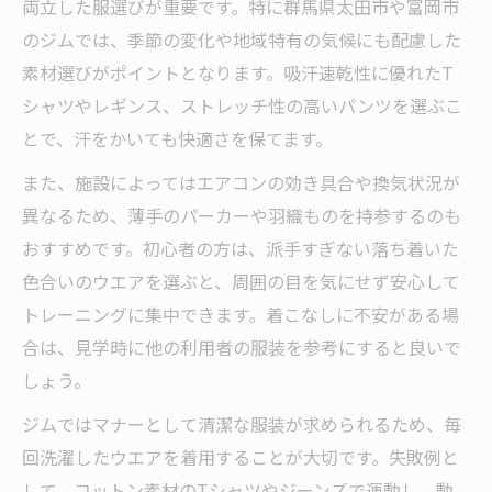
両立した服選びが重要です。特に群馬県太田市や富岡市
のジムでは、季節の変化や地域特有の気候にも配慮した
素材選びがポイントとなります。吸汗速乾性に優れたT
シャツやレギンス、ストレッチ性の高いパンツを選ぶこ
とで、汗をかいても快適さを保てます。
また、施設によってはエアコンの効き具合や換気状況が
異なるため、薄手のパーカーや羽織ものを持参するのも
おすすめです。初心者の方は、派手すぎない落ち着いた
色合いのウエアを選ぶと、周囲の目を気にせず安心して
トレーニングに集中できます。着こなしに不安がある場
合は、見学時に他の利用者の服装を参考にすると良いで
しょう。
ジムではマナーとして清潔な服装が求められるため、毎
回洗濯したウエアを着用することが大切です。失敗例と
して、コットン素材のTシャツやジーンズで運動し、動