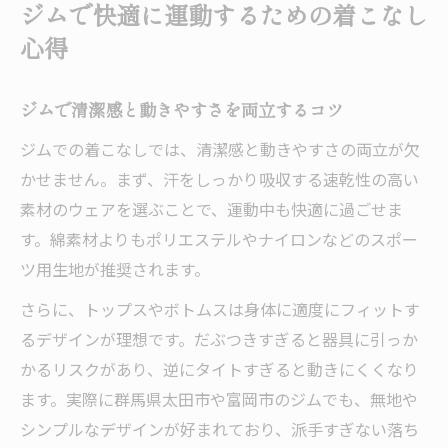
ジムで快適に運動するための着こなし
ジム通いが続く着こなし工夫と快適性の秘
心得
訣
動きやすさ重視のジム服選び体験談から学ぶ
ジムで清潔感と動きやすさを両立するコツ
動きやすいジム服で運動効率を高める実例
ジムでの着こなしでは、清潔感と動きやすさの両立が欠
ジム体験で実感したおすすめの服装ポイン
かせません。まず、汗をしっかり吸収する速乾性の高い
ト
素材のウェアを選ぶことで、運動中も快適に過ごせま
選んでよかったジムウェア体験談と失敗談
す。綿素材よりもポリエステルやナイロンなどのスポー
ジムの服選びで感じた動きやすさの違いと
ツ用生地が推奨されます。
は
さらに、トップスやボトムスは身体に適度にフィットす
体験者が語る群馬県ジム服選びのリアル
るデザインが理想です。だぶつきすぎると器具に引っか
初心者が安心できるジム通いの服装提案
かるリスクがあり、逆にタイトすぎると動きにくくなり
ジム初心者でも安心できる服装の選び方
ます。実際に群馬県太田市や富岡市のジムでも、無地や
おすすめジムウェアで不安を解消する方法
シンプルなデザインが好まれており、派手すぎない落ち