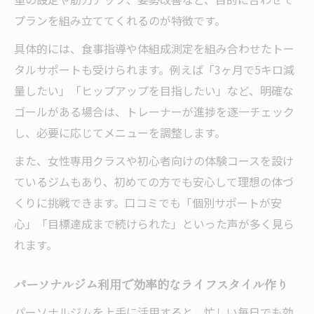
パーソナルジム初心者も安心できるサポー
プランを組み立ててくれるのが特徴です。
ト方法
具体的には、食事指導や体組成測定を組み合わせたトー
太田市のパーソナルジムが提供する手厚い
タルサポートも受けられます。例えば「3ヶ月で5キロ減
指導例
量したい」「ヒップアップを目指したい」など、明確な
トレーニング未経験者におすすめのサポー
ゴールがある場合は、トレーナーが進捗を逐一チェック
ト体制
し、必要に応じてメニューを調整します。
パーソナルジムで受けられるカウンセリン
また、女性専用クラスや初心者向けの体験コースを設け
グ内容
ているジムもあり、初めての方でも安心して理想の体づ
安心して始められるパーソナルジム選びの
くりに挑戦できます。口コミでも「個別サポートが安
コツ
心」「目標達成まで続けられた」といった声が多く見ら
コスパ重視派へおすすめのパーソナルジム
れます。
パーソナルジムをコスパで選ぶためのポイ
パーソナルジム利用で効率的なライフスタイル作り
ント
太田市で料金重視のパーソナルジム選択術
パーソナルジムを上手に活用すると、忙しい毎日でも効