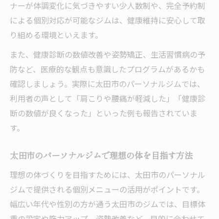
ナーが体調変化に気づきやすい少人数制や、完全予約制
仕事帰りに通える太田市パーソナルジムの
による個別対応が可能なジムは、健康維持に安心して取
探し方
り組める環境といえます。
男性に人気のパーソナルジム活用法紹介
また、健康診断の数値改善や姿勢矯正、生活習慣病の予
男性に選ばれるパーソナルジムの利用ポイ
防など、医療的な観点も意識したプログラムがあるかも
ント
確認しましょう。実際に太田市のパーソナルジムでは、
パーソナルジムで効率良く筋力アップを目
利用者の声として「肩こりや腰痛が軽減した」「健康診
指す方法
断の数値が良くなった」といった例も報告されていま
太田市で男性が通いやすいパーソナルジム
す。
の魅力
パーソナルジムで理想のボディメイクを実
太田市のパーソナルジムで理想の体を目指す方法
現する
理想の体づくりを目指すためには、太田市のパーソナル
男性が重視したいパーソナルジムのサポー
ジムで提供される個別メニューの活用がポイントです。
ト内容
幅広い年代や性別の方が通う太田市のジムでは、目標体
トレーニング初心者でも安心のサポート体制
重の設定や筋力アップ、姿勢改善など、目的に合わせて