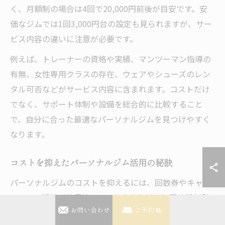
く、月額制の場合は4回で20,000円前後が目安です。安
価なジムでは1回3,000円台の設定も見られますが、サー
ビス内容の違いに注意が必要です。
例えば、トレーナーの資格や実績、マンツーマン指導の
有無、女性専用クラスの存在、ウェアやシューズのレン
タル可否などがサービス内容に含まれます。コストだけ
でなく、サポート体制や設備を総合的に比較すること
で、自分に合った最適なパーソナルジムを見つけやすく
なります。
コストを抑えたパーソナルジム活用の秘訣
パーソナルジムのコストを抑えるには、回数券やキャン
ペーンの活用が効果的です。入会金無料や初回体験割引
お問い合わせ
ご予約
を提供しているジムも多く、これを利用することで初期