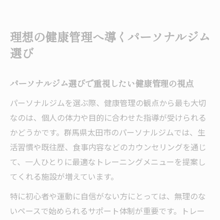
パーソナルジム利用で効率的なライフスタ
イル作り
理想の健康管理へ導くパーソナルジム
健康維持に欠かせないパーソナルジムの選
選び
定基準
パーソナルジムで長く続けるための工夫と
パーソナルジム選びで重視したい健康管理の視点
コツ
パーソナルジムを選ぶ際、健康管理の観点から最も大切
太田市で続けやすいパーソナルジムとは
なのは、個人の体力や目的に合わせた指導が受けられる
パーソナルジムが続けやすい理由と太田市
かどうかです。群馬県太田市のパーソナルジムでは、生
の魅力
活習慣や既往歴、食事内容などのカウンセリングを通じ
太田市で無理なく通えるパーソナルジムの
て、一人ひとりに最適なトレーニングメニューを提案し
特徴
てくれる施設が増えています。
パーソナルジム選びで重視したい通いやす
特に初心者や運動に自信がない方にとっては、無理のな
さ
いペースで始められるサポート体制が重要です。トレー
パーソナルジムを長期間続けるための秘訣