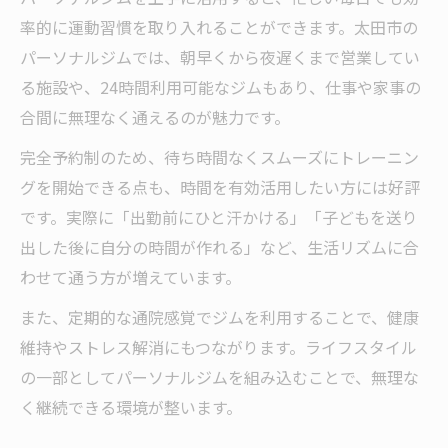
率的に運動習慣を取り入れることができます。太田市の
パーソナルジムの価格帯とサービス内容を
パーソナルジムでは、朝早くから夜遅くまで営業してい
比較
る施設や、24時間利用可能なジムもあり、仕事や家事の
コストを抑えたパーソナルジム活用の秘訣
合間に無理なく通えるのが魅力です。
パーソナルジム選びで見逃せないコスパの
完全予約制のため、待ち時間なくスムーズにトレーニン
基準
グを開始できる点も、時間を有効活用したい方には好評
女性が無理なく通える施設の特徴まとめ
です。実際に「出勤前にひと汗かける」「子どもを送り
女性に人気のパーソナルジム施設の選び方
出した後に自分の時間が作れる」など、生活リズムに合
太田市で女性が安心して通えるパーソナル
わせて通う方が増えています。
ジム
また、定期的な通院感覚でジムを利用することで、健康
パーソナルジムで女性が続けやすいポイン
維持やストレス解消にもつながります。ライフスタイル
ト
の一部としてパーソナルジムを組み込むことで、無理な
女性専用パーソナルジムのサポート内容比
く継続できる環境が整います。
較