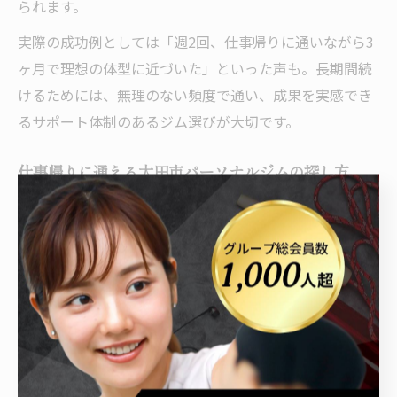
られます。
実際の成功例としては「週2回、仕事帰りに通いながら3
ヶ月で理想の体型に近づいた」といった声も。長期間続
けるためには、無理のない頻度で通い、成果を実感でき
るサポート体制のあるジム選びが大切です。
仕事帰りに通える太田市パーソナルジムの探し方
仕事帰りにパーソナルジムへ通いたい場合は、営業時間
やアクセスの良さを重視して選ぶことがポイントです。
太田市では、夜遅くまで営業しているジムや駅近・駐車
場完備の施設が増えており、忙しい方でも無理なく通え
ます。
また、予約の取りやすさや着替え・シャワー設備の充実
度もチェックしましょう。多くのジムでは、仕事帰りの