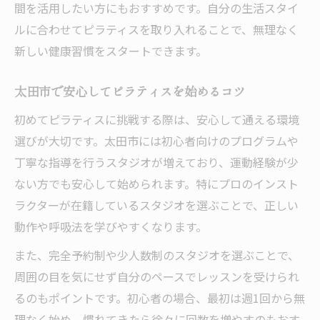
ピラティススタジオ選びで失敗しない方法
間を活用したい方にもおすすめです。自分の生活スタイ
自分に合ったピラティスの選び方を徹底解
ルに合わせてピラティスを取り入れることで、無理なく
説
新しい健康習慣をスタートできます。
太田市でピラティスを楽しく続ける秘訣
太田市で安心してピラティスを始めるコツ
ピラティス初心者が重視すべきポイントと
は
初めてピラティスに挑戦する際は、安心して通える環境
ライフスタイルに合わせたピラティス活用
選びが大切です。太田市には初心者向けのプログラムや
術
丁寧な指導を行うスタジオが増えており、運動経験が少
ない方でも安心して始められます。特にプロのインスト
太田市でピラティスライフを続ける秘訣とは
ラクターが在籍しているスタジオを選ぶことで、正しい
ピラティスを習慣化するための実践ポイン
動作や呼吸法を学びやすくなります。
ト
また、完全予約制や少人数制のスタジオを選ぶことで、
太田市でピラティスを継続するコツを伝授
周囲の目を気にせず自分のペースでレッスンを受けられ
初心者が挫折しないピラティス継続法
るのもポイントです。初心者の場合、最初は週1回から無
ピラティスライフを楽しむための工夫とは
理なく始め、慣れてきたら徐々に回数を増やすのもおす