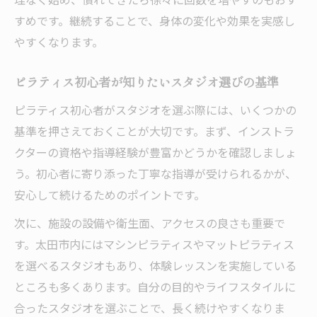
ピラティスで心身のバランスを整える方法
すめです。継続することで、身体の変化や効果を実感し
ピラティスの効果を最大化するコツを学ぶ
やすくなります。
ピラティスで効果を実感するための習慣作
り
ピラティス初心者が知りたいスタジオ選びの基準
ピラティスの成果を引き出すレッスン活用
ピラティス初心者がスタジオを選ぶ際には、いくつかの
法
基準を押さえておくことが大切です。まず、インストラ
初心者が知るべきピラティス効果の実際
クターの資格や指導経験が豊富かどうかを確認しましょ
太田市でピラティス効果を高めるポイント
う。初心者に寄り添った丁寧な指導が受けられるかが、
安心して続けるためのポイントです。
ピラティスで美姿勢と代謝アップを目指す
方法
次に、施設の設備や衛生面、アクセスの良さも重要で
運動習慣が身につくピラティスの始め方
す。太田市内にはマシンピラティスやマットピラティス
ピラティスで無理なく運動習慣を作る方法
を選べるスタジオもあり、体験レッスンを実施している
ところも多くあります。自分の目的やライフスタイルに
初心者が続けやすいピラティスのポイント
合ったスタジオを選ぶことで、長く続けやすくなりま
ピラティスはどのくらい続ければ効果的か