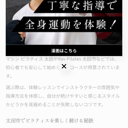
いを理解することが大切です。グループレッスンは仲間
と一緒に楽しく学べ、モチベーション維持に役立ちま
す。
一方、パーソナルレッスンなら個別の体力や悩みに合わ
せた指導が受けられるため、運動経験の少ない方や身体
に不安がある方にもおすすめです。例えば、太田市内の
漫画はこちら
マシン ピラティス 太田やRay Pilates 太田市などでは、
漫画はこちら
初心者でも安心して始められるコースが用意されていま
す。
選ぶ際は、体験レッスンでインストラクターの雰囲気や
指導方法を体感し、自分が続けやすいと感じるスタイル
かどうかを見極めることが失敗しないコツです。
太田市でピラティスを楽しく続ける秘訣