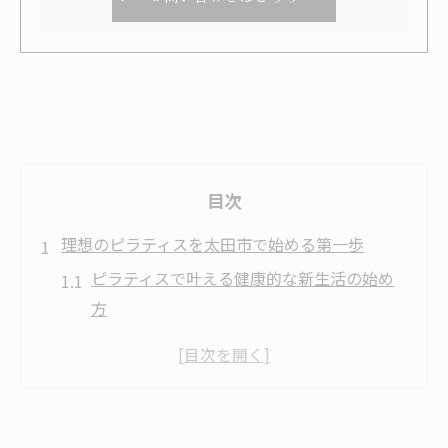
目次
理想のピラティスを太田市で始める第一歩
ピラティスで叶える健康的な新生活の始め
方
太田市で安心してピラティスを始めるコツ
ピラティス初心者が知りたいスタジオ選び
の基準
ピラティス 太田市で人気の理由と魅力を解