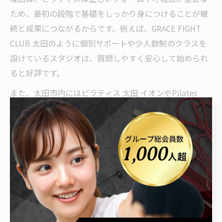
ため、最初の段階で基礎をしっかり身につけることが継
続と成果につながるからです。例えば、GRACE FIGHT
CLUB 太田のように個別サポートや少人数制のクラスを
設けているスタジオは、質問しやすく安心して始められ
ると好評です。
また、太田市内にはピラティス 太田 イオンやPilates
KASANE イオンモール太田店など、アクセスの良い立地
にあるスタジオも多いため、通いやすさも大切なポイン
トです。体験レッスンや見学ができるスタジオを複数比
較し、自分に合った雰囲気や設備を見極めましょう。
自分に合ったピラティスの選び方を徹底解説
自分に合うピラティスを選ぶには、目的や体力レベルを
明確にし、グループレッスンとパーソナルレッスンの違