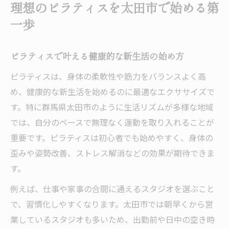
理想のピラティスを太田市で始める第
説
一歩
ピラティスで理想のボディラインを目指す
方法
ピラティスで叶える健康的な新生活の始め方
初心者でも安心できるピラティス体験の魅力
ピラティスは、身体の柔軟性や筋力をバランスよく高
ピラティス初心者に優しいレッスンの特徴
め、健康的な新生活を始めるのに最適なエクササイズで
未経験からでも安心なピラティス指導の秘
す。特に群馬県太田市のように生活リズムが多様な地域
密
では、自分のペースで無理なく運動を取り入れることが
太田市のピラティス体験で得られる充実感
重要です。ピラティスは初心者でも始めやすく、身体の
初心者がピラティスで感じるリラックス効
歪みや姿勢改善、ストレス解消などの効果が期待できま
果
す。
ピラティス 太田市で安心して続けるポイン
例えば、仕事や家事の合間に通えるスタジオを選ぶこと
ト
で、習慣化しやすくなります。太田市では朝早くから営
自分らしく通うためのピラティス選び方ガイド
業しているスタジオも多いため、出勤前や日中の空き時