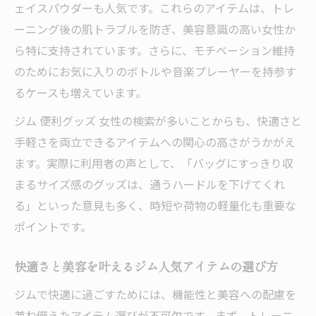
ェイスパウダーも人気です。これらのアイテムは、トレ
女性のためのジム愛用グッズ最新事情を解説
ーニング後の肌トラブルを防ぎ、美容意識の高い女性か
女性が選ぶ最新ジム人気アイテムの傾向
ら特に支持されています。さらに、モチベーション維持
ジム便利グッズ女性向け注目ポイント紹介
のためにお気に入りのボトルや音楽プレーヤーを持参す
ジムで役立つ最新グッズと人気の理由とは
るケースも増えています。
愛用者が増加中のジム持ち物の特徴分析
ジム 便利グッズ 女性の検索が多いことからも、快適さと
美容にも効くジムグッズの選び方を徹底調
手軽さを両立できるアイテムへの関心の高さがうかがえ
査
ます。実際に利用者の声として、「バッグにすっきり収
汗対策も万全のジム人気アイテム活用術
まるサイズ感のグッズは、通うハードルを下げてくれ
る」といった意見も多く、時短や荷物の軽量化も重要な
汗対策に役立つジム便利グッズの選び方
ポイントです。
ジムで快適に過ごすための汗拭きアイテム
おしゃれと機能性両立のジム汗対策グッズ
快適さと美容を叶えるジム人気アイテムの選び方
ジム通いで必須の汗対策人気アイテム紹介
ジムで快適に過ごすためには、機能性と美容への配慮を
衛生面も安心なジム持ち物の工夫特集
兼ね備えたアイテム選びが不可欠です。まず、トレーニ