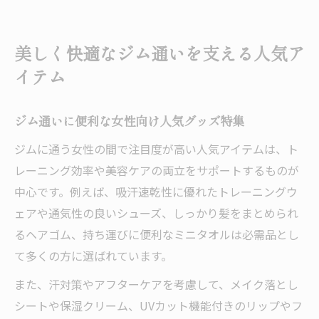
法
ジムで使える便利グッズの魅力と活用術
美しく快適なジム通いを支える人気ア
持ち物を見直してジム通いの満足度アップ
イテム
便利でおしゃれなジム持ち物の選び方ガイド
ジム持ち物で重視したい便利さとおしゃれ
ジム通いに便利な女性向け人気グッズ特集
度
ジムに通う女性の間で注目度が高い人気アイテムは、ト
女性に人気のジムグッズと選び方のポイン
レーニング効率や美容ケアの両立をサポートするものが
ト
中心です。例えば、吸汗速乾性に優れたトレーニングウ
ジムで快適に過ごすための持ち物リスト提
ェアや通気性の良いシューズ、しっかり髪をまとめられ
案
るヘアゴム、持ち運びに便利なミニタオルは必需品とし
おしゃれなジム便利グッズの取り入れ方解
て多くの方に選ばれています。
説
また、汗対策やアフターケアを考慮して、メイク落とし
ジム初心者におすすめの持ち物アイディア
シートや保湿クリーム、UVカット機能付きのリップやフ
集