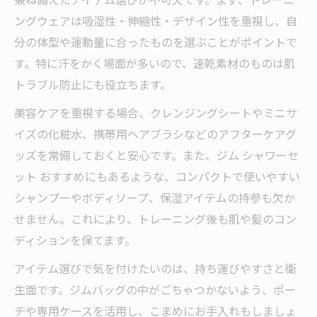
美容と効率を叶えるジム便利グッズの魅力
ングウェアは吸湿性・伸縮性・デザイン性を重視し、自
美容にも配慮したジム便利アイテムの特徴
分の体型や運動量に合ったものを選ぶことがポイントで
時短トレーニングを支える人気ジムグッズ
す。特に汗をかく場面が多いので、速乾素材のものは肌
ジムで美しさも効率も手に入れる工夫例
トラブル防止にも役立ちます。
女性向けジム持ち物で叶える美容習慣
美容ケアを重視する場合、クレンジングシートやミニサ
効率化に役立つジムグッズの選び方ガイド
イズの化粧水、携帯用ヘアブラシなどのアフターケアグ
ッズを常備しておくと安心です。また、ジム シャワーセ
ジム通いが楽しく続くおすすめアイテム紹介
ット おすすめにもあるような、コンパクトで使いやすい
ジム通いのモチベーションが上がる人気グ
シャンプーやボディソープ、保湿アイテムの持参も欠か
ッズ
せません。これにより、トレーニング後も肌や髪のコン
楽しさ倍増のジム便利アイテム活用アイデ
ディションを保てます。
ア
アイテム選びで気を付けたいのは、持ち運びやすさと衛
継続を支えるジムおすすめグッズの秘密と
生面です。ジムバッグの中がごちゃつかないよう、ポー
は
チや専用ケースを活用し、こまめにお手入れもしましょ
ジム習慣化に役立つ女性向け便利グッズ集