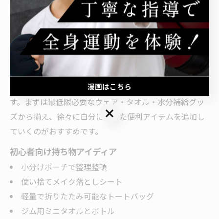
「洗濯可能」といった実用面も重視しましょう。口コミ
や実際の使用感を確認し、自分のライフスタイルに合っ
たものを選ぶことが失敗しないコツです。
ジム初心者におすすめの持ち物アイディア集
漫画はこちら
ジム初心者の方は、何を持っていけば良いか迷いがちで
す。まずは最低限必要なウェア・タオル・水分補給グッ
漫画はこちら
ズから揃え、徐々に自分に合った便利アイテムを追加し
ていくのがおすすめです。
初心者向け持ち物アイディア
小分けポーチで整理整頓
使い捨てメイク落としシート
軽量で折りたたみ可能なトートバッグ
ジム用ミニタオルとボトル