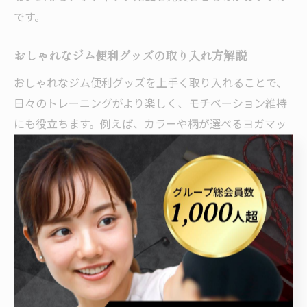
です。
おしゃれなジム便利グッズの取り入れ方解説
おしゃれなジム便利グッズを上手く取り入れることで、
日々のトレーニングがより楽しく、モチベーション維持
にも役立ちます。例えば、カラーや柄が選べるヨガマッ
トや、デザイン性の高いボトルは、持っているだけで気
分が上がるアイテムです。
また、ジム用ポーチやバッグも、シンプルながらアクセ
ントになるものや、機能性とデザインを兼ね備えたもの
が人気です。最近はスマートウォッチやワイヤレスイヤ
ホンのようなデジタル系グッズも、ファッション性と実
用性を両立しています。
取り入れる際は、見た目だけでなく「軽量」「防水」