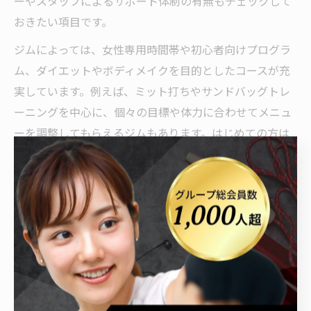
ーやスタッフによるサポート体制の有無もチェックして
おきたい項目です。
ジムによっては、女性専用時間帯や初心者向けプログラ
ム、ダイエットやボディメイクを目的としたコースが充
実しています。例えば、ミット打ちやサンドバッグトレ
ーニングを中心に、個々の目標や体力に合わせてメニュ
ーを調整してもらえるジムもあります。はじめての方は
「体験レッスン」や「見学」を活用し、トレーナーとの
相性やジムの雰囲気を確認しましょう。
また、群馬県太田市内のジムはアクセスも良く、仕事帰
りや買い物ついでに立ち寄れる立地の良さも魅力です。
続けやすさや通いやすさも重視し、自分のライフスタイ
ルに合ったジム選びを心がけることが、理想の体型への
第一歩となります。