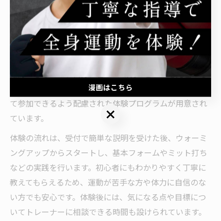
まずは気軽にキックボクシング体験から
キックボクシングが初めての方は、まず体験レッスンに
参加するのがおすすめです。体験では、実際のトレーニ
ング内容やジムの雰囲気、トレーナーの指導スタイルを
確認できるため、自分に合った環境かどうかを見極める
漫画はこちら
ことができます。特に太田市のジムでは、女性が安心し
て参加できるよう配慮された体験プログラムが用意され
漫画はこちら
ています。
体験の流れは、受付で簡単な説明を受けた後、ウォーミ
ングアップからスタートし、基本フォームやミット打ち
などの実践を行います。初心者にもわかりやすく丁寧に
教えてもらえるため、運動が苦手な方や体力に自信のな
い方でも安心です。体験後には、気になる点や目標につ
いてトレーナーに相談できる時間も設けられています。