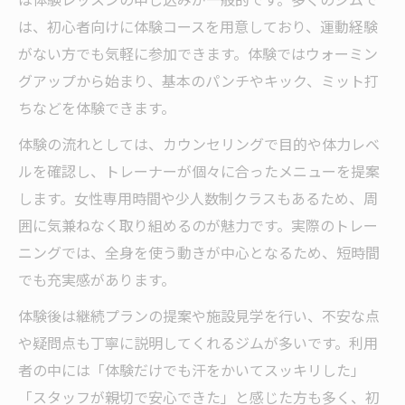
は
は、初心者向けに体験コースを用意しており、運動経験
キックボクシング 太田 女性の健康サポート
がない方でも気軽に参加できます。体験ではウォーミン
全身を鍛えるキックボクシングの魅力
グアップから始まり、基本のパンチやキック、ミット打
地元で選ぶキックボクシングの魅力とポイント
ちなどを体験できます。
地元でキックボクシングを選ぶべき理由
体験の流れとしては、カウンセリングで目的や体力レベ
太田市の女性が通いやすいキックボクシン
ルを確認し、トレーナーが個々に合ったメニューを提案
グ施設
します。女性専用時間や少人数制クラスもあるため、周
キックボクシング 群馬のジム選びのポイン
囲に気兼ねなく取り組めるのが魅力です。実際のトレー
ト
ニングでは、全身を使う動きが中心となるため、短時間
女性歓迎のキックボクシング施設を賢く選
でも充実感があります。
ぶ
体験後は継続プランの提案や施設見学を行い、不安な点
キックボクシング 太田 女性の口コミ活用術
や疑問点も丁寧に説明してくれるジムが多いです。利用
キックボクシングで新しい自分に出会う方法
者の中には「体験だけでも汗をかいてスッキリした」
キックボクシングで自分らしい体型を実現
「スタッフが親切で安心できた」と感じた方も多く、初