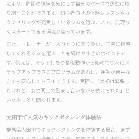
により、周囲の視線を気にせず自分のペースで運動に取
群馬の女性ならキックボクシング体験をぜひ
り組むことができます。初心者向けの体験レッスンやカ
キックボクシング体験が女性に人気の理由
ウンセリングが充実しているジムを選ぶことで、無理な
太田市の女性におすすめの体験レッスン
くスタートできる環境が整っています。
キックボクシング 群馬で体験するメリット
また、トレーナーが一人ひとりに寄り添い、丁寧に指導
女性が安心できるキックボクシング体験施
してくれるジムを選ぶことも続けやすさのポイントで
設
す。例えば、ミット打ちや基礎動作から始めて徐々にス
キックボクシング 太田 子供対応の体験情報
テップアップできるプログラムがあれば、運動が苦手な
も紹介
方でも安心してトライできます。実際に「最初は緊張し
キックボクシングが叶える健康的なボディ
たけれど、女性同士で励まし合いながら続けられた」と
いう声も多く聞かれます。
キックボクシングで健康的な体型へ変化
健康維持とダイエットに効くキックボクシ
太田市で人気のキックボクシング体験法
ング
群馬県太田市でキックボクシングを体験する場合、まず
女性がキックボクシングで得られる効果と
は体験レッスンの申し込みが一般的です。多くのジムで