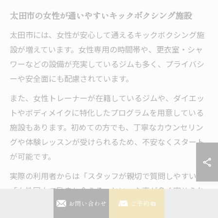
太田市の女性が通いやすいキックボクシング施設
太田市には、女性が安心して通えるキックボクシング施
設が増えています。女性専用の時間帯や、更衣室・シャ
ワーなどの設備が充実しているジムも多く、プライバシ
ーや安全面にも配慮されています。
また、女性トレーナーが在籍しているジムや、ダイエッ
トやボディメイクに特化したプログラムを用意している
施設もあります。初めての方でも、丁寧なカウンセリン
グや体験レッスンが受けられるため、不安なくスタート
が可能です。
実際の利用者からは「スタッフが親切で質問しやすい」
「女性同士で励まし合える」といった声が多く寄せられ
ています。自分のライフスタイルや目的に合った施設を
お問い合わせ
ご予約