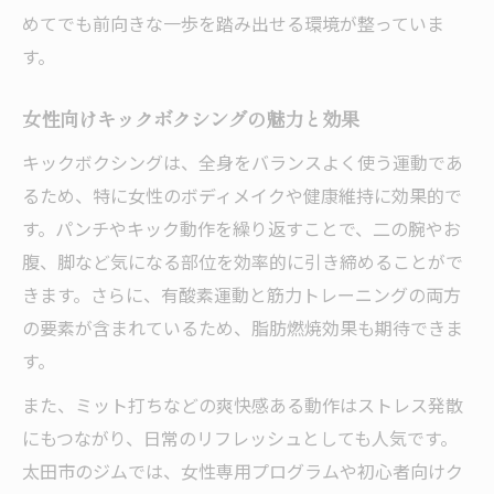
新しい自分に出会うキックボクシングの魅
めてでも前向きな一歩を踏み出せる環境が整っていま
力
す。
キックボクシング 太田 女性の変化体験談
女性向けキックボクシングの魅力と効果
キックボクシングで得るポジティブな毎日
キックボクシングは、全身をバランスよく使う運動であ
群馬 キックボクシング 女性の挑戦を応援
るため、特に女性のボディメイクや健康維持に効果的で
す。パンチやキック動作を繰り返すことで、二の腕やお
腹、脚など気になる部位を効率的に引き締めることがで
きます。さらに、有酸素運動と筋力トレーニングの両方
の要素が含まれているため、脂肪燃焼効果も期待できま
す。
また、ミット打ちなどの爽快感ある動作はストレス発散
にもつながり、日常のリフレッシュとしても人気です。
太田市のジムでは、女性専用プログラムや初心者向けク