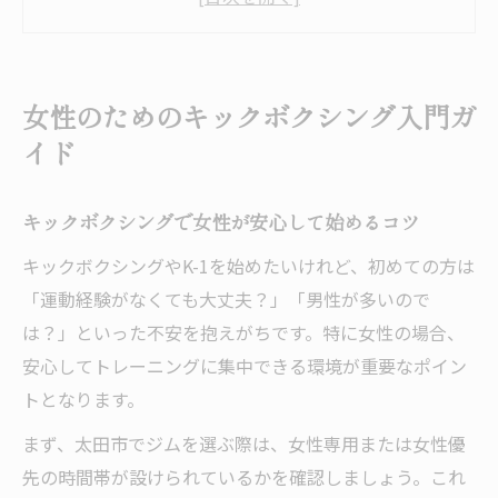
女性向けキックボクシングの魅力と効果
キックボクシングで理想の体型を目指す理
由
女性のためのキックボクシング入門ガ
キックボクシング 太田 女性に選ばれるポイ
イド
ント
理想ボディへ導くキックボクシングの始め方
キックボクシングで女性が安心して始めるコツ
キックボクシングで理想ボディを叶える方
キックボクシングやK-1を始めたいけれど、初めての方は
法
「運動経験がなくても大丈夫？」「男性が多いので
女性が取り組みやすいキックボクシング入
は？」といった不安を抱えがちです。特に女性の場合、
門
安心してトレーニングに集中できる環境が重要なポイン
キックボクシング 太田 女性向けの始め方
トとなります。
まずは気軽にキックボクシング体験から
まず、太田市でジムを選ぶ際は、女性専用または女性優
キックボクシングの続け方と理想体型への
先の時間帯が設けられているかを確認しましょう。これ
近道