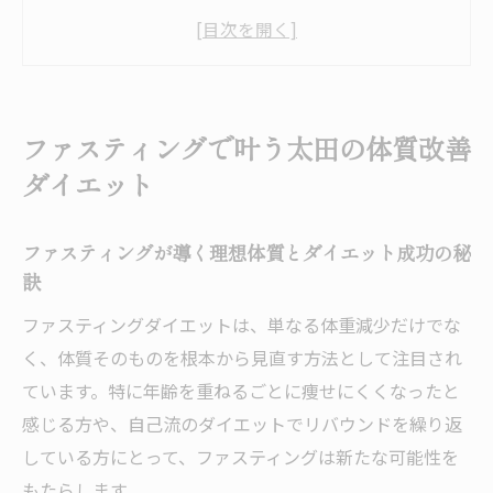
ト成功の秘訣
太田で始めるファスティングダイエットの
基礎知識
ダイエットと体質改善を両立するファステ
ファスティングで叶う太田の体質改善
ィング実践法
ダイエット
腸もみとダイエットの相乗効果を知る太田
の魅力
ファスティングが導く理想体質とダイエット成功の秘
太田ダイエット事情とファスティングの今
訣
を解説
ファスティングダイエットは、単なる体重減少だけでな
無理なく始める太田流ファスティングの極意
く、体質そのものを根本から見直す方法として注目され
ダイエットが続く無理のないファスティン
ています。特に年齢を重ねるごとに痩せにくくなったと
グ習慣
感じる方や、自己流のダイエットでリバウンドを繰り返
太田流ダイエットの始め方とファスティン
している方にとって、ファスティングは新たな可能性を
グの工夫
もたらします。