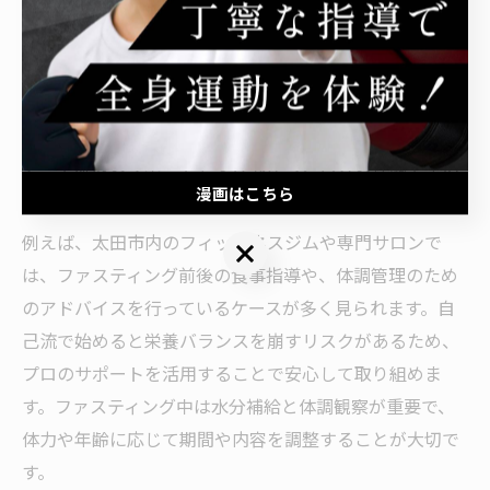
極端なカロリーカットではなく、一定期間固形物を摂取
せずに内臓を休ませることで、代謝のリセットや体質改
善を目指す方法です。太田市でも、こうしたファスティ
ングを取り入れて健康的に痩せたいという女性が増えて
います。成功のポイントは、専門的な知識を持つトレー
ナーや施設のサポートを受けながら、自分の体調や生活
漫画はこちら
リズムに合わせて無理なく実践することです。
例えば、太田市内のフィットネスジムや専門サロンで
漫画はこちら
は、ファスティング前後の食事指導や、体調管理のため
のアドバイスを行っているケースが多く見られます。自
己流で始めると栄養バランスを崩すリスクがあるため、
プロのサポートを活用することで安心して取り組めま
す。ファスティング中は水分補給と体調観察が重要で、
体力や年齢に応じて期間や内容を調整することが大切で
す。