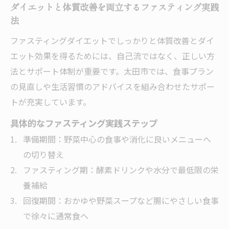
ダイエットと体質改善を両立するファスティング実践
痩せにくい体質なら太田で変わる新習慣
法
ダイエットが難しい方必見の太田新習慣と
ファスティングダイエットでしっかりと体質改善とダイ
は
エット効果を得るためには、自己流ではなく、正しい方
体質改善とダイエットに効く太田の新アプ
法とサポート体制が重要です。太田市では、食事プラン
ローチ
の見直しや生活習慣のアドバイスを組み合わせたサポー
腸もみとファスティングで痩せにくさを克
トが充実しています。
服
具体的なファスティング実践ステップ
太田ダイエットで始めるリバウンド防止習
準備期間：野菜中心の食事や消化に良いメニューへ
慣
の切り替え
ダイエット停滞期を突破する太田の裏技
ファスティング期：酵素ドリンクや水分で最低限の栄
日常生活に生きる太田式ファスティングのコツ
養補給
ダイエットが続く日常へのファスティング
回復期間：おかゆや野菜スープなど腸にやさしい食事
応用法
で徐々に通常食へ
無理なく実践できる太田式ダイエットの工