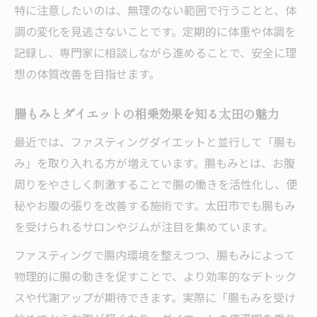
特に注意したいのは、無理のない範囲で行うことと、体
夫
調の変化を見逃さないことです。定期的に体重や体調を
腸もみ併用で毎日できる太田のダイエット
記録し、専門家に相談しながら進めることで、安全に理
習慣
想の体質改善を目指せます。
ダイエット習慣化のコツを太田式でマスタ
ー
腸もみとダイエットの相乗効果を知る太田の魅力
太田ダイエットで叶える健康的な毎日への
最近では、ファスティングダイエットと並行して「腸も
一歩
み」を取り入れる方が増えています。腸もみとは、お腹
周りをやさしく刺激することで腸の働きを活性化し、便
秘やお腹の張りを改善する施術です。太田市でも腸もみ
を受けられるサロンやジムが注目を集めています。
ファスティングで腸内環境を整えつつ、腸もみによって
物理的に腸の動きを促すことで、より効率的なデトック
スや代謝アップが期待できます。実際に「腸もみを受け