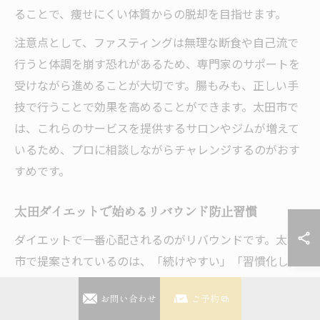
ることで、痩せにくい体質からの脱却を目指せます。
注意点として、ファスティングは無理な断食や自己流で
行うと体調を崩す恐れがあるため、専門家のサポートを
受けながら進めることが大切です。腸もみも、正しい手
技で行うことで効果を高めることができます。太田市で
は、これらのサービスを提供するサロンやジムが増えて
いるため、プロに相談しながらチャレンジするのがおす
すめです。
太田ダイエットで始めるリバウンド防止習慣
ダイエットで一番心配されるのがリバウンドです。太田
市で提案されているのは、「続けやすい」「習慣化しや
すい」ダイエット法。急激な減量ではなく、体質改善を
お問い合わせ
ご予約
意識した継続的な取り組みが重視されています。