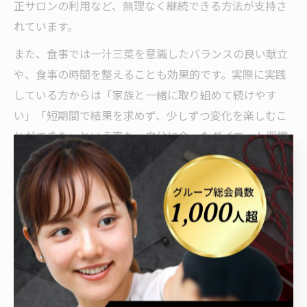
正サロンの利用など、無理なく継続できる方法が支持さ
れています。
また、食事では一汁三菜を意識したバランスの良い献立
や、食事の時間を整えることも効果的です。実際に実践
している方からは「家族と一緒に取り組めて続けやす
い」「短期間で結果を求めず、少しずつ変化を楽しむこ
とができた」という声も。自分に合ったダイエット習慣
を見つけることが、理想の体質改善への近道です。
理想へ導くダイエット術を太田で実践
ダイエット成功を目指す太田のファスティング活用法
ファスティングダイエットは、食事制限の一種ですが、