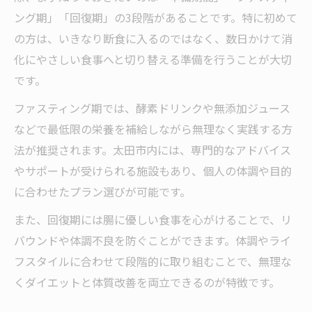
善
ング期」「回復期」の3段階があることです。特に初めて
太田ダイエットで実感する継続しやすい方
の方は、いきなり断食に入るのではなく、数日かけて消
法
化にやさしい食事へと切り替える準備を行うことが大切
腸もみ併用で太田の健康的ダイエット体験
です。
腸もみで実感する太田ダイエットの新たな
ファスティング期では、酵素ドリンクや無添加ジュース
効果
などで最低限の栄養を補給しながら無理なく実践する方
ダイエットと腸もみの相乗効果を知る太田
法が推奨されます。太田市内には、専門的なアドバイス
の工夫
やサポートが受けられる施設もあり、個人の体調や目的
腸もみ太田の口コミとダイエット体験談を
に合わせたプラン選びが可能です。
紹介
また、回復期には腸に優しい食事を心がけることで、リ
腸もみとダイエットを組み合わせる実践ポ
バウンドや体調不良を防ぐことができます。体調やライ
イント
フスタイルに合わせて段階的に取り組むことで、無理な
太田で健康的に痩せる腸もみダイエットの
くダイエットと体質改善を両立できるのが特徴です。
魅力