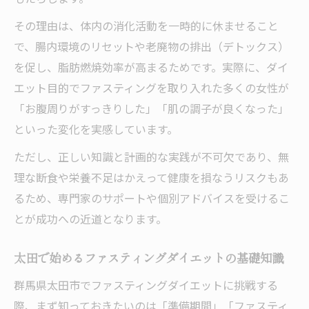
初心者も安心なファスティングダイエット
その理由は、体内の消化活動を一時的に休ませること
のコツ
で、腸内環境のリセットや老廃物の排出（デトックス）
腸もみ併用で実感する太田式ダイエットの
を促し、脂肪燃焼効率が高まるためです。実際に、ダイ
成果
エット目的でファスティングを取り入れた多くの女性が
日常に取り入れやすい太田ダイエット習慣
「お腹周りがすっきりした」「肌の調子が良くなった」
の作り方
といった変化を実感しています。
理想へ導くダイエット術を太田で実践
ただし、正しい知識と計画的な実践が不可欠であり、無
ダイエット成功を目指す太田のファスティ
理な断食や栄養不足はかえって健康を損なうリスクもあ
ング活用法
るため、専門家のサポートや個別アドバイスを受けるこ
自分に合うダイエット術を見極める太田の
とが成功への近道となります。
ポイント
腸内環境とダイエット効果を高める太田流
太田で始めるファスティングダイエットの基礎知識
の知恵
群馬県太田市でファスティングダイエットに挑戦する
腸もみとダイエットで叶う健康的な体質改
際、まず知っておきたいのは「準備期間」「ファスティ