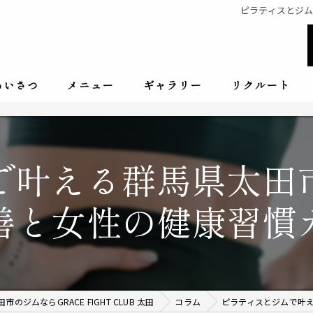
ピラティスとジ
あいさつ
メニュー
ギャラリー
リクルート
で叶える群馬県太田
善と女性の健康習慣
市のジムならGRACE FIGHT CLUB 太田
コラム
ピラティスとジムで叶