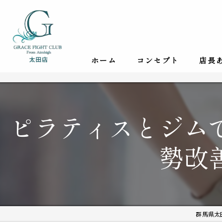
ホーム
コンセプト
店長
ピラティスとジム
勢改
群馬県太田