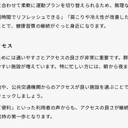
に合わせて柔軟に運動プランを切り替えられるため、無理
ジムとピラティス併設施設の魅力とは
短時間でリフレッシュできる」「肩こりや冷え性が改善し
身体の悩み改善ならピラティスとジムの併用がおすす
ことで、健康習慣の継続がぐっと身近になります。
ピラティスとジム併用で肩こり腰痛ケア
女性の身体不調にジム活用が効果的な理由
クセス
ジムでできるピラティス的アプローチ法
ためには通いやすさとアクセスの良さが非常に重要です。
実感できるジムとピラティスの相乗効果
やすい施設が増えています。特に忙しい方には、朝から夜
ピラティスとジムで美姿勢を手に入れるコツ
漫画はこちら
漫画はこちら
理想の健康と美容を叶える新しい習慣の始め方
地や、公共交通機関からのアクセスが良い施設を選ぶこと
ジムとピラティスで始める健康習慣
チェックしましょう。
理想の体へ導くジム習慣の続け方
て便利」といった利用者の声からも、アクセスの良さが継
健康と美容を叶えるジム選びの秘訣
維持の第一歩となります。
ピラティス×ジムで美容意識を高める方法