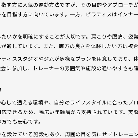
目指す方に人気の運動方法ですが、その目的やアプローチ
ジムでできる姿勢ケアの実践ポイント
トを目指す方に向いています。一方、ピラティスはインナ
パーソナルジム利用で姿勢美人を目指す
群馬エリアで話題のピラティス体験が導く効果とは
したいかを明確にすることが大切です。肩こりや腰痛、姿
ピラティス体験で実感した姿勢改善効果
ムが適しています。また、両方の良さを体験したい方は複
ジム併用のピラティス体験談を紹介
ラティススタジオやジムが多様なプランを用意しており、
ピラティスで女性らしさと健康を両立
験会に参加し、トレーナーの雰囲気や施設の通いやすさも
話題のピラティススタジオで得られる効果
ピラティス体験が続く習慣化のポイント
力
通いやすさ重視のジム選びが毎日の健康習慣に
安心して通える環境や、自分のライフスタイルに合ったプ
通いやすさを重視したジムの選び方
対応できるため、幅広い年齢層から支持されています。実
ジム選びでアクセスと営業時間を比較
の方でも安心です。
忙しい女性に合うジムの習慣化の秘訣
ンを設けている施設もあり、周囲の目を気にせずトレーニ
ジム体験でチェックしたいポイント集