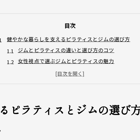
目次
健やかな暮らしを支えるピラティスとジムの選び方
ジムとピラティスの違いと選び方のコツ
女性視点で選ぶジムとピラティスの魅力
ジム選びで注目したい通いやすさとアクセス
複合型ジムとピラティスの活用ポイント
マシンジムとピラティスの効果的な併用法
女性の美姿勢づくりに最適なジム活用法を紹介
るピラティスとジムの選び
姿勢改善に効くジムのトレーニング法
女性専用ジムで叶える美姿勢メソッド
ツ
ピラティス併設ジムの活用アイデア