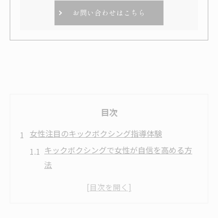
お問い合わせはこちら
目次
女性注目のキックボクシング指導体験
キックボクシングで女性が自信を高める方
法
太田の女性向け指導で運動不足を解消
グレイスファイトクラブ体験者のリアルな
声