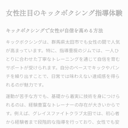
キックボクシング初心者でも安心の体験内
女性注目のキックボクシング指導体験
容
太田市で子供も学べるキックボクシングの
キックボクシングで女性が自信を高める方法
魅力
キックボクシングは、群馬県太田市でも女性の間で人気
太田市で始める新しい自分への挑戦
が高まっています。特に、指導重視のジムでは、一人ひ
キックボクシングで新しい自分と出会う体
とりに合わせた丁寧なトレーニングを通じて自信を育む
験談
サポートが受けられます。自分のペースでキックやパン
太田市女性が感じるキックボクシング継続
チを繰り出すことで、日常では味わえない達成感を得ら
のコツ
れるのが魅力です。
群馬で選ばれるボクシングジムの特徴を解
運動が苦手な方でも、基礎から着実に技術を身につけら
説
れるのは、経験豊富なトレーナーの存在が大きいからで
キックボクシングがもたらす心身の変化と
す。例えば、グレイスファイトクラブ太田では、初心者
は
から経験者まで段階的な指導を行っており、女性でも安
太田市で人気の総合格闘技トレーニング法