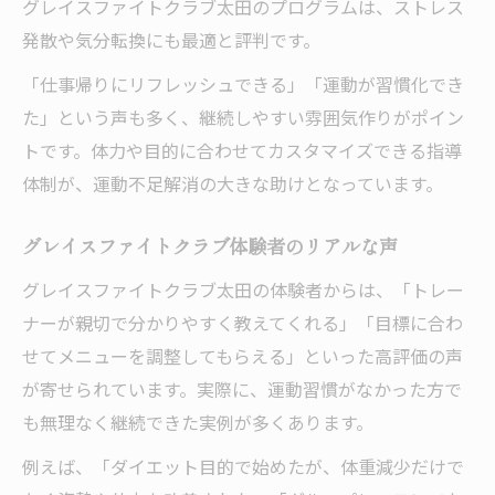
訣
グレイスファイトクラブ太田のプログラムは、ストレス
太田市の女性向けボクシングジム指導体制
発散や気分転換にも最適と評判です。
未経験から始めるキックボクシングの流れ
「仕事帰りにリフレッシュできる」「運動が習慣化でき
グレイスファイトクラブが支持される理由
た」という声も多く、継続しやすい雰囲気作りがポイン
トです。体力や目的に合わせてカスタマイズできる指導
週何回が効果的かダイエット成功事例から学ぶ
体制が、運動不足解消の大きな助けとなっています。
キックボクシング週何回がダイエットに最
適か
グレイスファイトクラブ体験者のリアルな声
太田市女性の実践例に学ぶ頻度と効果の関
グレイスファイトクラブ太田の体験者からは、「トレー
係
ナーが親切で分かりやすく教えてくれる」「目標に合わ
週2回のキックボクシングで理想の体型へ
せてメニューを調整してもらえる」といった高評価の声
継続力を高めるキックボクシング活用術
が寄せられています。実際に、運動習慣がなかった方で
ダイエット成功者が語るトレーニング頻度
も無理なく継続できた実例が多くあります。
続くモチベーションで痩せる秘訣を公開
例えば、「ダイエット目的で始めたが、体重減少だけで
キックボクシングでモチベーションを維持