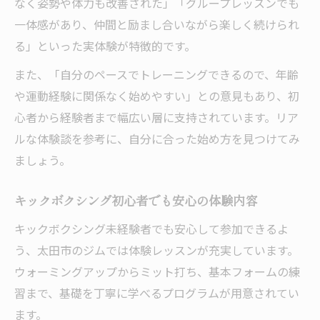
なく姿勢や体力も改善された」「グループレッスンでも
する方法
一体感があり、仲間と励まし合いながら楽しく続けられ
仲間と励まし合うジム活用で長続きする秘
る」といった実体験が特徴的です。
訣
また、「自分のペースでトレーニングできるので、年齢
ダイエット継続に役立つキックボクシング
や運動経験に関係なく始めやすい」との意見もあり、初
習慣
心者から経験者まで幅広い層に支持されています。リア
太田市ボクシングジムのサポート体制の魅
ルな体験談を参考に、自分に合った始め方を見つけてみ
力
ましょう。
キックボクシングで目標達成まで続く理由
キックボクシング初心者でも安心の体験内容
キックボクシング未経験者でも安心して参加できるよ
う、太田市のジムでは体験レッスンが充実しています。
ウォーミングアップからミット打ち、基本フォームの練
習まで、基礎を丁寧に学べるプログラムが用意されてい
ます。