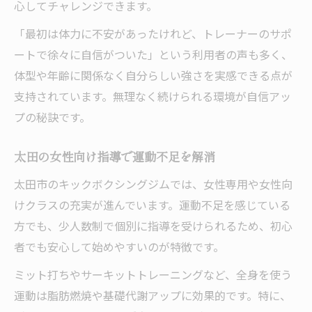
心してチャレンジできます。
運動習慣に変化をもたらすキックボクシング
「最初は体力に不安があったけれど、トレーナーのサポ
キックボクシングで日常に運動習慣を定着
ートで徐々に自信がついた」という利用者の声も多く、
太田市で無理なく続けるボクシング生活の
体型や年齢に関係なく自分らしい強さを実感できる点が
秘訣
支持されています。無理なく続けられる環境が自信アッ
女性専用キックボクシング指導のメリット
プの秘訣です。
群馬のボクシングジムで生活が活性化する
理由
太田の女性向け指導で運動不足を解消
子供と一緒に始めるキックボクシングの魅
太田市のキックボクシングジムでは、女性専用や女性向
力
けクラスの充実が進んでいます。運動不足を感じている
初心者も安心の丁寧な指導が人気の理由
方でも、少人数制で個別に指導を受けられるため、初心
者でも安心して始めやすいのが特徴です。
キックボクシング初心者が安心できるポイ
ント
ミット打ちやサーキットトレーニングなど、全身を使う
丁寧な指導で女性も無理なく継続できる秘
運動は脂肪燃焼や基礎代謝アップに効果的です。特に、