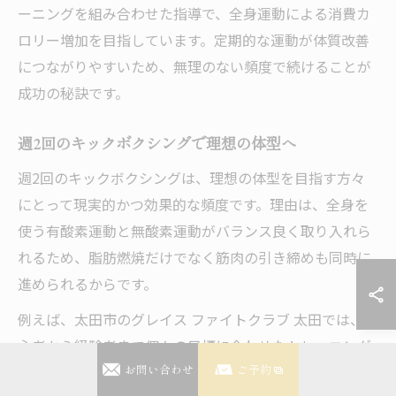
ーニングを組み合わせた指導で、全身運動による消費カ
ロリー増加を目指しています。定期的な運動が体質改善
につながりやすいため、無理のない頻度で続けることが
成功の秘訣です。
週2回のキックボクシングで理想の体型へ
週2回のキックボクシングは、理想の体型を目指す方々
にとって現実的かつ効果的な頻度です。理由は、全身を
使う有酸素運動と無酸素運動がバランス良く取り入れら
れるため、脂肪燃焼だけでなく筋肉の引き締めも同時に
進められるからです。
例えば、太田市のグレイス ファイトクラブ 太田では、初
心者から経験者まで個々の目標に合わせたトレーニング
メニューが提供されています。週2回の通い方を実践した
お問い合わせ
ご予約