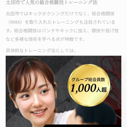
太田市で人気の総合格闘技トレーニング法
太田市ではキックボクシングだけでなく、総合格闘技
（MMA）を取り入れたトレーニングも注目されていま
す。総合格闘技はパンチやキックに加え、寝技や投げ技
など多様な技術を学べる点が特徴です。
具体的なトレーニング法としては、
打撃と組み技を組み合わせたサーキットトレーニング
体幹を鍛えるコアトレーニング
柔軟性を高めるストレッチやヨガ
などが実践されています。これらはダイエットだけでな
く、基礎体力やバランス感覚の向上にも役立ちます。
初心者から経験者まで楽しめる内容が用意されているた
め、まずは体験レッスンで自分に合ったプログラムを見
つけるのがおすすめです。無理のない範囲でチャレンジ