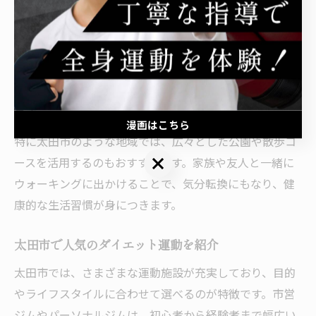
とができます。
また、家の中でも簡単にできるストレッチやスクワット
を取り入れることで、筋肉量の維持や基礎代謝の向上に
つながります。毎日数分の運動でも継続することが大切
で、無理なく続けることでダイエットの成功率も高まり
ます。
漫画はこちら
特に太田市のような地域では、広々とした公園や散歩コ
漫画はこちら
ースを活用するのもおすすめです。家族や友人と一緒に
ウォーキングに出かけることで、気分転換にもなり、健
康的な生活習慣が身につきます。
太田市で人気のダイエット運動を紹介
太田市では、さまざまな運動施設が充実しており、目的
やライフスタイルに合わせて選べるのが特徴です。市営
ジムやパーソナルジムは、初心者から経験者まで幅広い