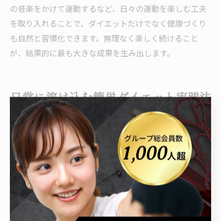
の音楽をかけて運動するなど、日々の運動を楽しむ工夫
を取り入れることで、ダイエットだけでなく健康づくり
も自然と習慣化できます。無理なく楽しく続けること
が、結果的に最も大きな成果を生み出します。
日常に溶け込む簡単ダイエット実践法
日常生活で実践できる簡単なダイエット法
日々の忙しさで運動時間を確保しにくい方でも、日常の
動作にちょっとした工夫を加えるだけで運動不足解消や
ダイエットの効果を期待できます。例えば、買い物や通
勤時に意識して早歩きを心がけたり、エレベーターでは
なく階段を使うことで、自然と消費カロリーを増やすこ