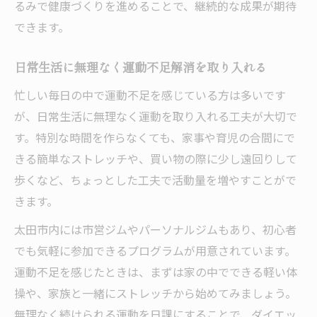
るみで健康づくりを進めることで、継続的な成果が期待
日常に溶け込む簡単ダイエット実践法
できます。
日常生活で実践できる簡単なダイエット法
太田市で人気のダイエット運動を紹介
日常生活に無理なく運動不足解消を取り入れる
家事や育児中でも続けやすい運動不足解消
忙しい毎日の中で運動不足を感じている方は多いです
術
が、日常生活に無理なく運動を取り入れる工夫が大切で
手軽に始められるダイエット習慣の工夫
す。特別な時間を作らなくても、家事や育児の合間にで
きる簡単なストレッチや、買い物の際に少し遠回りして
家族が健康になる日常ダイエット習慣の要
歩くなど、ちょっとした工夫で活動量を増やすことがで
点
きます。
多文化共生の太田市で楽しく運動不足解消
太田市内には市営ジムやパーソナルジムもあり、初心者
多文化共生の環境が運動不足解消に役立つ
でも気軽に参加できるプログラムが用意されています。
理由
運動不足を感じたときは、まずは家の中でできる軽い体
国際交流を活かした太田市のダイエット活
操や、家族と一緒にストレッチから始めてみましょう。
動
無理なく続けられる運動を日課にすることで、ダイエッ