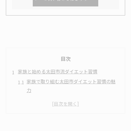
目次
家族と始める太田市流ダイエット習慣
家族で取り組む太田市ダイエット習慣の魅
力
日常生活に無理なく運動不足解消を取り入
れる
ダイエット成功へ家族の協力が鍵となる理
由