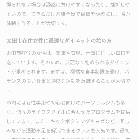
得られない場合は誘惑に負けやすくなったり、挫折しや
家族で無理なく続けるダイエットアイデア
すいので、できるだけ家族全員で目標を明確にし、協力
集
体制を作ることが大切です。
太田市の住みやすさを活かした運動不足対
策
太田市在住女性に最適なダイエットの始め方
日常に自然と溶け込む健康ダイエット習慣
太田市在住の女性は、家事や育児、仕事に忙しい毎日を
太田市発信ならではの運動不足解消ヒント
送っています。そのため、無理なく始められるダイエッ
トが求められます。まずは、極端な食事制限を避け、バ
ランスの良い食事と適度な運動を意識することが大切で
す。
市内には女性専用や初心者向けのパーソナルジムも多
く、個々のライフスタイルに合わせたプログラムを提供
しています。また、キックボクシングやヨガなど、楽し
みながら運動不足を解消できるクラスも人気です。最初