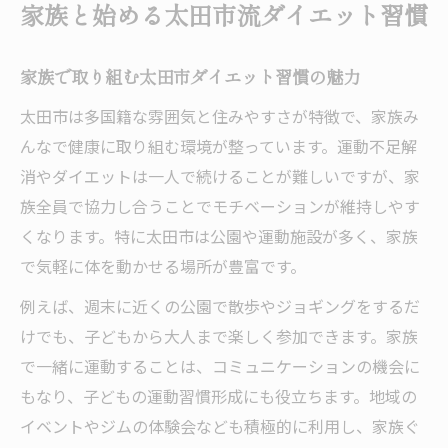
家族と始める太田市流ダイエット習慣
太田市在住女性に最適なダイエットの始め
方
家族で取り組む太田市ダイエット習慣の魅力
家族と一緒に続ける簡単運動とダイエット
太田市は多国籍な雰囲気と住みやすさが特徴で、家族み
法
んなで健康に取り組む環境が整っています。運動不足解
健康維持へ導く運動不足解消の秘訣
消やダイエットは一人で続けることが難しいですが、家
運動不足解消で叶える健康的なダイエット
族全員で協力し合うことでモチベーションが維持しやす
習慣
くなります。特に太田市は公園や運動施設が多く、家族
毎日の運動が健康維持とダイエットに繋が
で気軽に体を動かせる場所が豊富です。
る理由
例えば、週末に近くの公園で散歩やジョギングをするだ
太田市で実感できる運動不足解消の効果と
けでも、子どもから大人まで楽しく参加できます。家族
は
で一緒に運動することは、コミュニケーションの機会に
忙しい女性におすすめの運動不足解消方法
もなり、子どもの運動習慣形成にも役立ちます。地域の
ダイエットを楽しく続けるためのコツと工
イベントやジムの体験会なども積極的に利用し、家族ぐ
夫