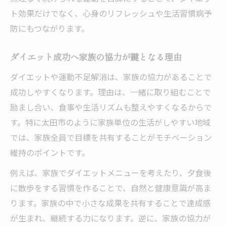
様々な文化の運動習慣を家族で取り入れる
ト効果だけでなく、心身のリフレッシュや生活習慣病予
工夫
防にもつながります。
外国人も参加しやすい運動不足解消イベン
ト
ダイエット成功へ家族の協力が鍵となる理由
多国籍な地域で学ぶ健康ダイエットの秘訣
ダイエットや運動不足解消は、家族の協力があることで
隙間時間の工夫で運動不足を克服する
成功しやすくなります。理由は、一緒に取り組むことで
隙間時間にできるダイエット運動のアイデ
励まし合い、食事や生活リズムも整えやすくなるからで
ア
す。特に太田市のように家族単位の生活がしやすい地域
家事や育児の合間にできる運動不足解消法
では、家族全員で目標を共有することがモチベーション
短時間で効果的なダイエット習慣の作り方
維持のポイントです。
忙しい主婦も続けやすい時短運動のコツ
例えば、家族でダイエットメニューを考えたり、夕食後
無理せず続ける隙間時間ダイエットの工夫
に散歩をする習慣を作ることで、自然と健康意識が高ま
続けやすい太田市発ダイエットアイデア
ります。家族の中で小さな成果を共有することで達成感
が生まれ、継続する力になります。逆に、家族の協力が
続けやすい太田市発ダイエットの新習慣